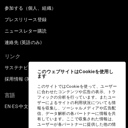
参加する（個人、組織）
プレスリリース登録
ニュースレター購読
連絡先 (英語のみ)
リンク
サステナビリティへの取り組み
このウェブサイトはCookieを使用し
ます
採用情報 (英語のみ)
このサイトではCookieを使って、ユーザー
に合わせたコンテンツや広告の表示、トラ
言語
フィックの分析を行っています。またユー
ザーによるサイトの利用状況についても情
EN
ES
中文
日本語
▪
▪
▪
報を収集し、ソーシャルメディアや広告配
信、データ解析の各パートナーに情報を共
有しています。ここで収集された情報は、
ユーザーが各パートナーに提供した他の情