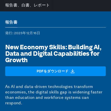
報告書、白書、レポート
報告書
発行
: 2025年12月16日
New Economy Skills: Building AI,
Data and Digital Capabilities for
Growth
PDFをダウンロード
As AI and data-driven technologies transform
economies, the digital skills gap is widening faster
than education and workforce systems can
respond.