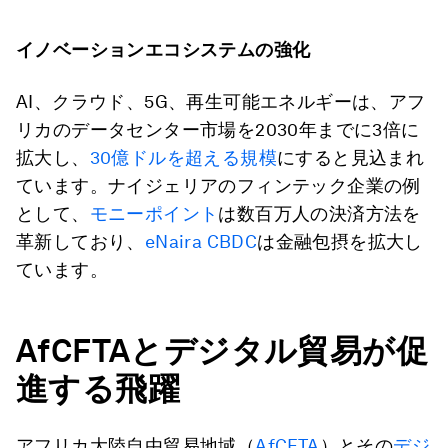
イノベーションエコシステムの強化
AI、クラウド、5G、再生可能エネルギーは、アフ
リカのデータセンター市場を2030年までに3倍に
拡大し、
30億ドルを超える規模
にすると見込まれ
ています。ナイジェリアのフィンテック企業の例
として、
モニーポイント
は数百万人の決済方法を
革新しており、
eNaira CBDC
は金融包摂を拡大し
ています。
AfCFTA
とデジタル貿易が促
進する飛躍
アフリカ大陸自由貿易地域（
AfCFTA
）とその
デジ