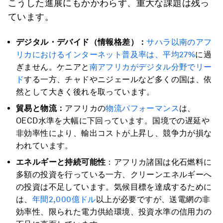
こうした進展にもかかわらず、重大な課題は残っ
ています。
デジタル・デバイド（情報格差）：
サハラ以南のアフ
リカにおけるインターネット普及率は、平均27%
に過
ぎません。ケニアと
南アフリカがデジタル分野でリー
ド
する一方、チャドやニジェールなど多くの国は、依
然として大きく後れを取っています。
貿易と物流：
アフリカの
物流パフォーマンス
は、
OECD水準を大幅に下回っています。国境での遅延や
非効率性により、輸出コストが上昇し、競争力が損な
われています。
エネルギーと持続可能性
：アフリカ諸国は化石燃料に
多額の投資を行っている一方、クリーンエネルギーへ
の投資は不足しています。気候目標を達成するために
は、
年間2,000億ドル
以上が必要ですが、送電網の非
効率性、限られた電力供給環境、投資水準の信用力の