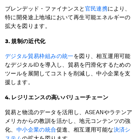
ブレンデッド・ファイナンスと
官民連携
により、
特に開発途上地域において再生可能エネルギーの
拡大を図ります。
3. 規制の近代化
デジタル貿易枠組みの統一
を図り、相互運用可能
なデジタルIDを導入し、貿易を円滑化するための
ツールを展開してコストを削減し、中小企業を支
援します。
4. レジリエンスの高いバリューチェーン
貿易と物流のデータを活用し、ASEANやラテンア
メリカからの教訓を活かし、地元コンテンツの強
化、
中小企業の統合
促進、相互運用可能な
決済シ
ステム
の拡大を図ります。