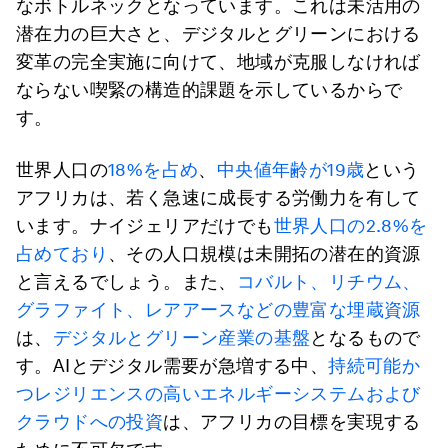
なボトルネックとなっています。これは未活用の
潜在力の巨大さと、デジタルとグリーンにおける
変革の完全実施に向けて、地域が克服しなければ
ならない喫緊の構造的課題を示しているからで
す。
世界人口の
18%を占め
、
中央値年齢が19歳
という
アフリカは、若く急速に成長する労働力を有して
います。ナイジェリアだけでも
世界人口の2.8%を
占めており
、その人口規模は未開拓の潜在的資源
と言えるでしょう。また、
コバルト、リチウム、
グラファイト、レアアースなどの豊富な埋蔵資源
は、
デジタルとグリーン産業の基盤
となるもので
す。AIとデジタル需要が急増する中、
持続可能か
つレジリエンスの高いエネルギーシステムおよび
クラウドへの投資
は、アフリカの目標を実現する