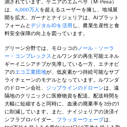
測されています。ケニアのエムペサ（M-Pesa）
は、
4,000万人
を超えるユーザーを擁し、地域展
開を拡大。ガーナとナイジェリアは、AIプラット
フォームと
デジタルIDを活用
し、農業生産性と食
料安全保障の向上を図っています。
グリーン分野では、モロッコの
ノール・ソーラ
ー・コンプレックス
とルワンダの再生可能エネル
ギーイニシアチブが先導している一方、エチオピ
アの
エコ工業団地
が、低炭素かつ持続可能なサプ
ライチェーンのモデルとなっています。ルワンダ
のドローン会社、
ジップラインのドローン
は、遠
隔地のクリニックに医療物資を配送。配送時間を
大幅に短縮すると同時に、血液の廃棄率を3分の1
に削減しています。また、ナイジェリアの決済イ
ンフラプロバイダー、
フラッターウェーブ
は、