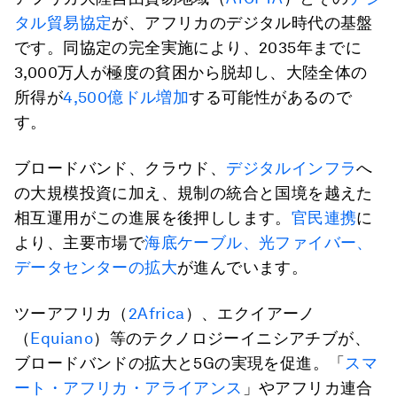
タル貿易協定
が、アフリカのデジタル時代の基盤
です。同協定の完全実施により、2035年までに
3,000万人が極度の貧困から脱却し、大陸全体の
所得が
4,500億ドル増加
する可能性があるので
す。
ブロードバンド、クラウド、
デジタルインフラ
へ
の大規模投資に加え、規制の統合と国境を越えた
相互運用がこの進展を後押しします。
官民連携
に
より、主要市場で
海底ケーブル、光ファイバー、
データセンターの拡大
が進んでいます。
ツーアフリカ（
2Africa
）、エクイアーノ
（
Equiano
）等のテクノロジーイニシアチブが、
ブロードバンドの拡大と5Gの実現を促進。「
スマ
ート・アフリカ・アライアンス
」やアフリカ連合