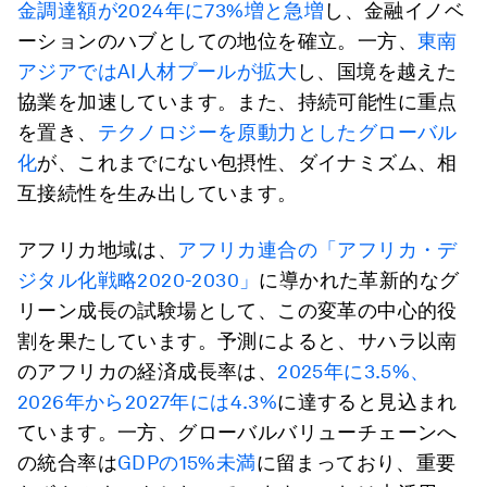
金調達額が2024年に73%増と急増
し、金融イノベ
ーションのハブとしての地位を確立。一方、
東南
アジアではAI人材プールが拡大
し、国境を越えた
協業を加速しています。また、持続可能性に重点
を置き、
テクノロジーを原動力としたグローバル
化
が、これまでにない包摂性、ダイナミズム、相
互接続性を生み出しています。
アフリカ地域は、
アフリカ連合の「アフリカ・デ
ジタル化戦略2020-2030」
に導かれた革新的なグ
リーン成長の試験場として、この変革の中心的役
割を果たしています。予測によると、サハラ以南
のアフリカの経済成長率は、
2025年に3.5%、
2026年から2027年には4.3%
に達すると見込まれ
ています。一方、グローバルバリューチェーンへ
の統合率は
GDPの15%未満
に留まっており、重要