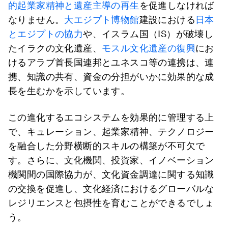
的起業家精神と遺産主導の再生
を促進しなければ
なりません。
大エジプト博物館
建設における
日本
とエジプトの協力
や、イスラム国（IS）が破壊し
たイラクの文化遺産、
モスル文化遺産の復興
にお
けるアラブ首長国連邦とユネスコ等の連携は、連
携、知識の共有、資金の分担がいかに効果的な成
長を生むかを示しています。
この進化するエコシステムを効果的に管理する上
で、キュレーション、起業家精神、テクノロジー
を融合した分野横断的スキルの構築が不可欠で
す。さらに、文化機関、投資家、イノベーション
機関間の国際協力が、文化資金調達に関する知識
の交換を促進し、文化経済におけるグローバルな
レジリエンスと包摂性を育むことができるでしょ
う。