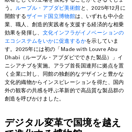
う。
ルーブル・アブダビ美術館
と、2025年12月に
開館する
ザイード国立博物館
は、いずれも中小企
業、職人、創造的実践者を支援する経済的な相乗
効果を発揮し、
文化インフラがイノベーションの
エコシステムをいかに促進するか
を示していま
す。2025年には初の「Made with Louvre Abu
Dhabi（ルーブル・アブダビでできた製品）」イ
ニシアチブを実施。アラブ首長国連邦に拠点を置
く企業に対し、同館の独創的なデザインと豊かな
文化的織物からインスピレーションを得た、国内
外の観客の共感を呼ぶ革新的で高品質な製品群の
創造を呼びかけました。
デジタル変革で国境を越え