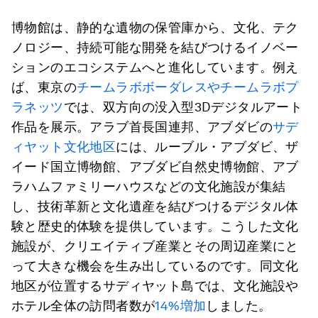
博物館は、静的な遺物の保管庫から、文化、テク
ノロジー、持続可能な開発を結びつけるイノベー
ションのエコシステムへと進化しています。例え
ば、東京の
チームラボボーダレスやチームラボプ
ラネッツ
では、双方向の没入型3Dデジタルアート
作品を展示。アラブ首長国連邦、アブダビの
サデ
ィヤット文化地区
には、ルーブル・アブダビ、ザ
イード国立博物館、アブダビ自然史博物館、アブ
ラハムファミリーハウスなどの文化施設が集結
し、技術革新と文化遺産を結びつけるデジタル体
験と歴史的体験を提供しています。こうした文化
施設が、クリエイティブ産業とその周辺産業にと
って大きな機会を生み出しているのです。同文化
地区が位置するサディヤット島では、文化施設や
ホテル全体の訪問者数が
14%増加
しました。