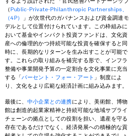
するよう設計された 「官民慈善パートナーシップ
（
Public-Private-Philanthropic Partnerships、
（4P）
」が次世代のガバナンスおよび資金調達モ
デルとして位置付けられています。この枠組みに
おいて基金やインパクト投資ファンドは、文化資
産への倫理的かつ持続可能な投資を確保すると同
時に、長期的なリターンを生み出すことが可能で
す。これらの取り組みを補完する形で、インフラ
整備や事業開発予算の一定割合を文化事業に充当
する「
パーセント・フォー・アート
」制度によ
り、文化をより広範な経済計画に組み込みます。
最後に、
中小企業との連携
により、美術館、博物
館は創造的起業家精神と持続可能な地域サプライ
チェーンの拠点としての役割を担い、遺産を守る
存在であるだけでなく、経済発展への積極的な貢
献者としての立場を強化することができるでしょ