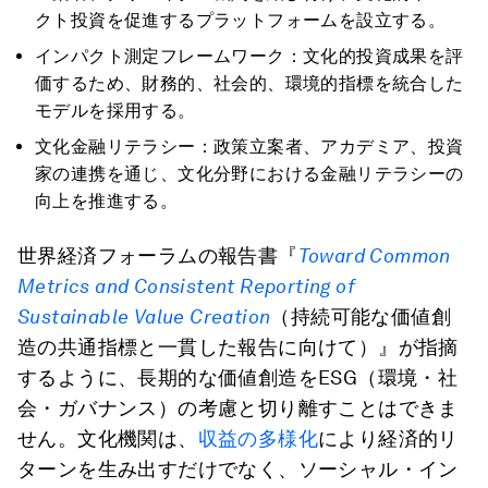
クト投資を促進するプラットフォームを設立する。
インパクト測定フレームワーク：文化的投資成果を評
価するため、財務的、社会的、環境的指標を統合した
モデルを採用する。
文化金融リテラシー：政策立案者、アカデミア、投資
家の連携を通じ、文化分野における金融リテラシーの
向上を推進する。
世界経済フォーラムの報告書『
Toward Common
Metrics and Consistent Reporting of
Sustainable Value Creation
（持続可能な価値創
造の共通指標と一貫した報告に向けて）』が指摘
するように、長期的な価値創造をESG（環境・社
会・ガバナンス）の考慮と切り離すことはできま
せん。文化機関は、
収益の多様化
により経済的リ
ターンを生み出すだけでなく、ソーシャル・イン