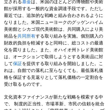
立される
基金
は、米国のほとんどの博物館や美術
館が採用する一般的な資金調達手段です。ただし
最近では、追加的な戦略と組み合わされるように
なりました。米国ニューヨークのグッゲンハイム
美術館とシカゴ現代美術館は、共同購入により美
術品を
共同所有
する取り組みを実施。個別購入の
財政的負担を軽減すると同時に、総コストの最適
化を図りました。また、オハイオ州トレド美術館
は、オークションで取得しようとする美術品に対
して
保証
を提供する取り組みを開始しました。こ
れは、自館での落札に至らなくても、最低落札価
格を保証する見返りとして落札価格の一定割合を
受け取るものです。
文化資本ファイナンスが新たな戦略を模索する中
で、 制度的正当性、市場革新、市民の信頼を統合