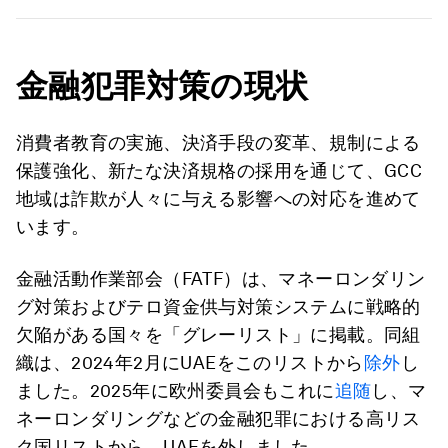
金融犯罪対策の現状
消費者教育の実施、決済手段の変革、規制による
保護強化、新たな決済規格の採用を通じて、GCC
地域は詐欺が人々に与える影響への対応を進めて
います。
金融活動作業部会（FATF）は、マネーロンダリン
グ対策およびテロ資金供与対策システムに戦略的
欠陥がある国々を「グレーリスト」に掲載。同組
織は、2024年2月にUAEをこのリストから
除外
し
ました。2025年に欧州委員会もこれに
追随
し、マ
ネーロンダリングなどの金融犯罪における高リス
ク国リストから、UAEを外しました。