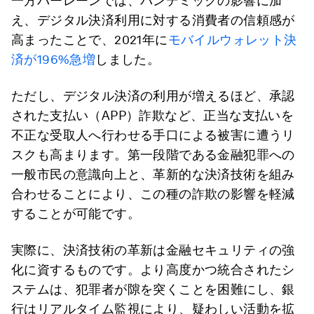
一方バーレーンでは、パンデミックの影響に加
え、デジタル決済利用に対する消費者の信頼感が
高まったことで、2021年に
モバイルウォレット決
済が196%急増
しました。
ただし、デジタル決済の利用が増えるほど、承認
された支払い（APP）詐欺など、正当な支払いを
不正な受取人へ行わせる手口による被害に遭うリ
スクも高まります。第一段階である金融犯罪への
一般市民の意識向上と、革新的な決済技術を組み
合わせることにより、この種の詐欺の影響を軽減
することが可能です。
実際に、決済技術の革新は金融セキュリティの強
化に資するものです。より高度かつ統合されたシ
ステムは、犯罪者が隙を突くことを困難にし、銀
行はリアルタイム監視により、疑わしい活動を拡