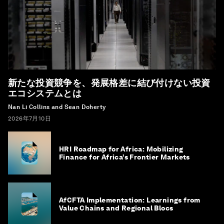
新たな投資競争を、発展格差に結び付けない投資
エコシステムとは
Nan Li Collins and Sean Doherty
2026年7月10日
HRI Roadmap for Africa: Mobilizing
Finance for Africa’s Frontier Markets
AfCFTA Implementation: Learnings from
Value Chains and Regional Blocs