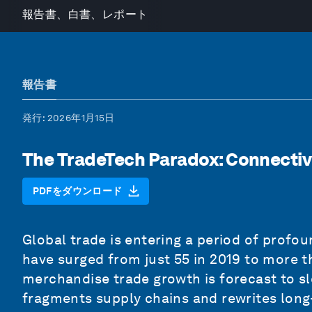
報告書、白書、レポート
報告書
発行
: 2026年1月15日
The TradeTech Paradox: Connectiv
PDFをダウンロード
Global trade is entering a period of profou
have surged from just 55 in 2019 to more t
merchandise trade growth is forecast to sl
fragments supply chains and rewrites long-