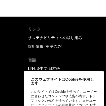
リンク
サステナビリティへの取り組み
採用情報 (英語のみ)
て
言語
EN
ES
中文
日本語
▪
▪
▪
このウェブサイトはCookieを使用し
ます
このサイトではCookieを使って、ユーザー
に合わせたコンテンツや広告の表示、トラ
フィックの分析を行っています。またユー
ザーによるサイトの利用状況についても情