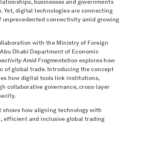
elationships, businesses and governments
k. Yet, digital technologies are connecting
of unprecedented connectivity amid growing
laboration with the Ministry of Foreign
e Abu Dhabi Department of Economic
nectivity Amid Fragmentation
explores how
c of global trade. Introducing the concept
s how digital tools link institutions,
gh collaborative governance, cross-layer
acity.
rt shows how aligning technology with
, efficient and inclusive global trading