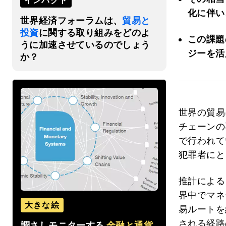
インパクト
化に伴い
世界経済フォーラムは、
貿易と
投資
に関する取り組みをどのよ
この課題
うに加速させているのでしょう
ジーを活
か？
世界の貿易
チェーンの
で行われて
犯罪者にと
推計による
界中でマネ
大きな絵
易ルートを
される経路
調さしモニターする
金融と通貨