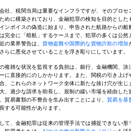
会社、税関当局は重要なインフラですが、そのプロセ
ために構築されており、金融犯罪の検知を目的とした
インボイスの偽造に始まり、申告された航路からの船
は完全に「暗航」するケースまで、犯罪の多くは公然
近の業界警告は、
貨物盗難や国際的な貨物詐欺の増加
さらに悪化させていることを浮き彫りにしています。
の複雑な状況を監視する負担は、銀行、金融機関、決
ーに直接的にのしかかります。また、関税の引き上げ
合、これらのネットワーク全体に新たな抜け穴が生じ
大、過少な請求を助長し、規制の緩い市場を経由した
、貿易書類の不整合を生み出すことにより、
貿易を基
長する可能性があります。
して、金融犯罪は従来の管理手法では捕捉できない形