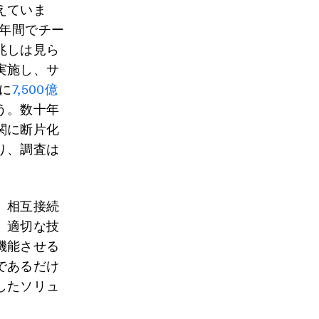
えていま
1年間でチー
兆しは見ら
実施し、サ
に
7,500億
う。数十年
関に断片化
り、調査は
、相互接続
。適切な技
機能させる
であるだけ
したソリュ