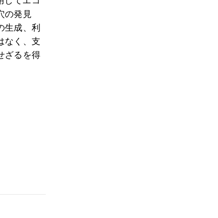
用してエコ
穴の発見
の生成、利
はなく、支
せざるを得