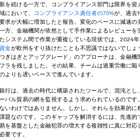
新を続ける一方で、コンプライアンス部門は限界を迎
域において、
コンプライアンス責任者の75%
が、過去
要求が大幅に増加したと報告。変化のペースに減速の
一方、金融機関が依然として手作業によるレビューを
たシステム間で作業が重複している現状では、2024年
資金
が欧州をすり抜けたことも不思議ではないでしょ
つぎはぎとアップグレード」のアプローチは、金融機
フラを残しました。その結果、チームは過重労働に陥
のよりも遅いペースで進んでいます。
銀行は、過去の時代に構築されたツールで、混沌とし
ーバル貿易の網を監視するよう求められているのです
ないわけではありません。しかし、それらを効果的に
課題なのです。このギャップを解消するには、先進的
易を基盤とした金融犯罪の増大する複雑性に真に対応
必要です。