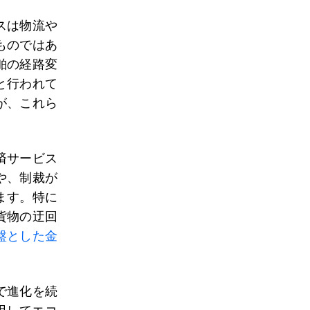
スは物流や
ものではあ
舶の経路変
と行われて
が、これら
済サービス
や、制裁が
ます。特に
貨物の迂回
盤とした金
で進化を続