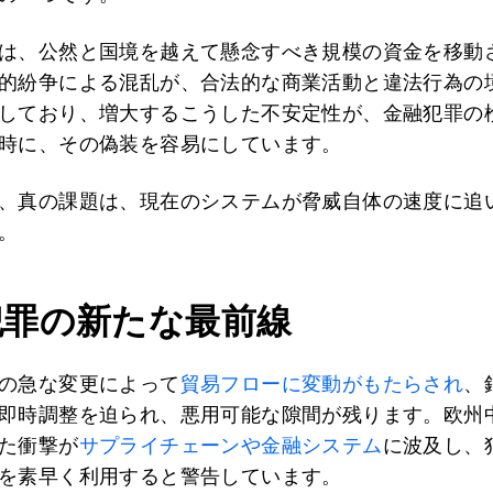
は、公然と国境を越えて懸念すべき規模の資金を移動
的紛争による混乱が、合法的な商業活動と違法行為の
しており、増大するこうした不安定性が、金融犯罪の
時に、その偽装を容易にしています。
、真の課題は、現在のシステムが脅威自体の速度に追
。
犯罪の新たな最前線
の急な変更によって
貿易フローに変動がもたらされ
、
即時調整を迫られ、悪用可能な隙間が残ります。欧州
た衝撃が
サプライチェーンや金融システム
に波及し、
を素早く利用すると警告しています。