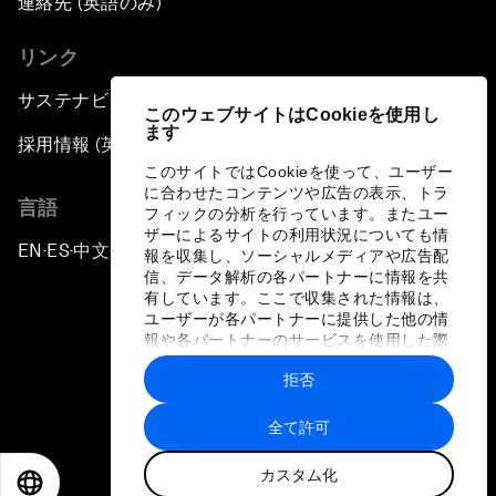
連絡先 (英語のみ)
リンク
サステナビリティへの取り組み
このウェブサイトはCookieを使用し
ます
採用情報 (英語のみ)
このサイトではCookieを使って、ユーザー
に合わせたコンテンツや広告の表示、トラ
言語
フィックの分析を行っています。またユー
ザーによるサイトの利用状況についても情
EN
ES
中文
日本語
▪
▪
▪
報を収集し、ソーシャルメディアや広告配
信、データ解析の各パートナーに情報を共
有しています。ここで収集された情報は、
ユーザーが各パートナーに提供した他の情
報や各パートナーのサービスを使用した際
に収集された情報と組み合わされ、各パー
拒否
トナーによって使用されることがありま
プライバシーポリシーと利用規約
す。
全て許可
サイトマップ
カスタム化
©
2026
世界経済フォーラム
EN
ES
中文
日本語