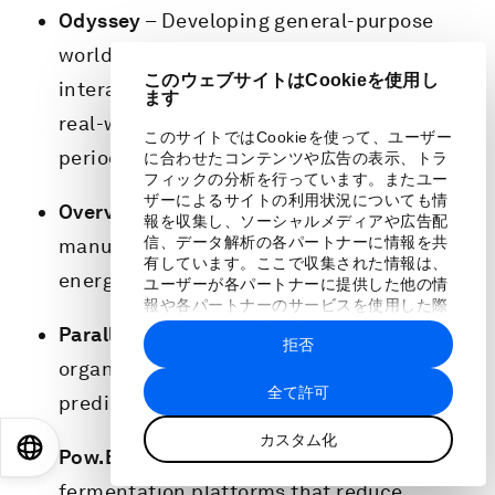
Odyssey
– Developing general-purpose
world models capable of predicting and
このウェブサイトはCookieを使用し
interacting with
ます
real-world environments over extended
このサイトではCookieを使って、ユーザー
periods.
に合わせたコンテンツや広告の表示、トラ
フィックの分析を行っています。またユー
ザーによるサイトの利用状況についても情
Overview Energy
– Advancing
報を収集し、ソーシャルメディアや広告配
信、データ解析の各パートナーに情報を共
manufacturing technologies for aerospace
有しています。ここで収集された情報は、
energy systems.
ユーザーが各パートナーに提供した他の情
報や各パートナーのサービスを使用した際
に収集された情報と組み合わされ、各パー
Parallel Bio
– Combining human immune
拒否
トナーによって使用されることがありま
organoids and AI to improve drug safety
す。
全て許可
prediction and discovery.
カスタム化
EN
ES
中文
日本語
Pow.Bio
– Building continuous
fermentation platforms that reduce