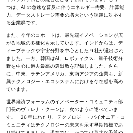
つは、AI の急速な普及に伴うエネルギー需要、計算能
力、データストレージ需要の増大という課題に対応す
る企業群です。
また、今年のコホートは、最先端イノベーションが広
がる地域の多様化も示しています。インドからは、デ
ィープテックや宇宙分野を中心とした 9 社が選出され
ました。一方、韓国はAI、ロボティクス、量子技術分
野を中心に過去最高の選出数を記録しました。さら
に、中東、ラテンアメリカ、東南アジアの企業も、新
興テクノロジー・エコシステムにおける存在感を高め
ています。
世界経済フォーラムのイノベーター・コミュニティ部
門長のヴェレナ・クーンは、次のように述べていま
す。「26 年にわたり、テクノロジー・パイオニア・コ
ミュニティはテクノロジーの未来を示す早期指標であ
り続けてきました。現在では、かつては莫大な予算や