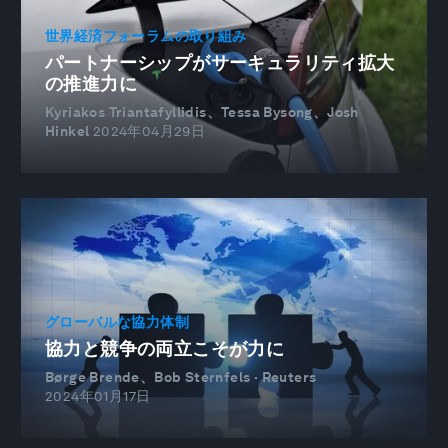
世界経済フォーラムの取り組み
パートナーシップがサーキュラリティ拡大
の推進力に
Kyriakos Triantafyllidis、Tessa Bysong、Josh
Hinkel
2024年04月29日
グローバルな協力体制
協力と競争の両立こそが力に
Børge Brende、Bob Sternfels · Reuters
2024年01月17日