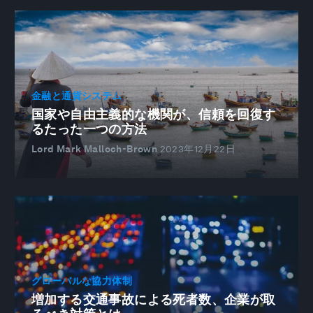
金融と通貨システム
国家や自由主義的な機関が、信頼を回復す
るたった一つの方法
Lord Mark Malloch-Brown
2023年12月22日
グローバルな協力体制
増加する交通事故による死者数、企業が取