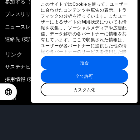
参加する（個人、組織）
このサイトではCookieを使って、ユーザー
に合わせたコンテンツや広告の表示、トラ
プレスリリース登録
フィックの分析を行っています。またユー
ザーによるサイトの利用状況についても情
ニュースレター購読
報を収集し、ソーシャルメディアや広告配
信、データ解析の各パートナーに情報を共
連絡先 (英語のみ)
有しています。ここで収集された情報は、
ユーザーが各パートナーに提供した他の情
報や各パートナーのサービスを使用した際
リンク
に収集された情報と組み合わされ、各パー
拒否
トナーによって使用されることがありま
サステナビリティへの取り組み
す。
全て許可
採用情報 (英語のみ)
カスタム化
EN
ES
中文
日本語
言語
EN
ES
中文
日本語
▪
▪
▪