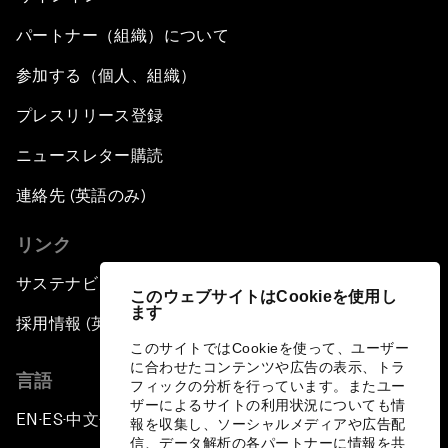
パートナー（組織）について
参加する（個人、組織）
プレスリリース登録
ニュースレター購読
連絡先 (英語のみ)
リンク
サステナビリティへの取り組み
このウェブサイトはCookieを使用し
ます
採用情報 (英語のみ)
このサイトではCookieを使って、ユーザー
に合わせたコンテンツや広告の表示、トラ
言語
フィックの分析を行っています。またユー
ザーによるサイトの利用状況についても情
EN
ES
中文
日本語
▪
▪
▪
報を収集し、ソーシャルメディアや広告配
信、データ解析の各パートナーに情報を共