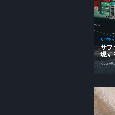
AIとロボティクス
AI
ARTIFICIAL INTELLIGENCE-FACILITATED
HEALTHCARE
アートとカルチャー
サプラ
ASEAN（東南アジア諸国連合）
サプ
現す
バーレーン
銀行業とキャピタルマーケット
Kiva Al
よりよい企業
ビッグデータ
バイオテクノロジー
ブロックチェーン
ブッククラブ