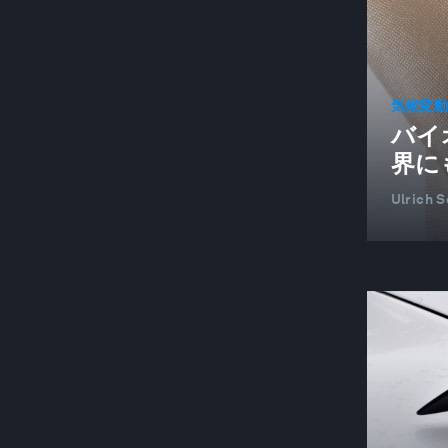
BUILDINGS
アーバントランスフォメーション
BUILT ENVIRONMENT AND
気候変
INFRASTRUCTURE
バイ
よりよい企業
界に
欧州グリーンディールのためのCEOアクショ
Ulrich 
ン・グループ
CHANGING CUSTOMERS AND DEMAND
科学・素材産業
中国
サーキュラー・エコノミー
サーキュラー・エコノミー
都市と都市化