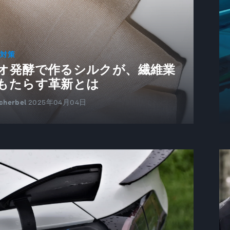
動対策
オ発酵で作るシルクが、繊維業
もたらす革新とは
Scherbel
2025年04月04日