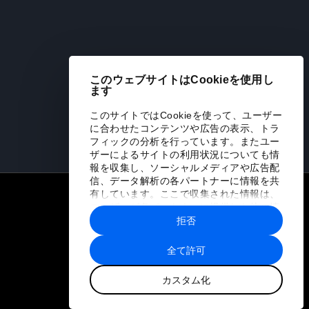
このウェブサイトはCookieを使用し
ます
このサイトではCookieを使って、ユーザー
に合わせたコンテンツや広告の表示、トラ
フィックの分析を行っています。またユー
ザーによるサイトの利用状況についても情
報を収集し、ソーシャルメディアや広告配
信、データ解析の各パートナーに情報を共
有しています。ここで収集された情報は、
リンク
ユーザーが各パートナーに提供した他の情
報や各パートナーのサービスを使用した際
拒否
サステナビリティへの取り組み
に収集された情報と組み合わされ、各パー
トナーによって使用されることがありま
全て許可
採用情報 (英語のみ)
て
す。
カスタム化
言語