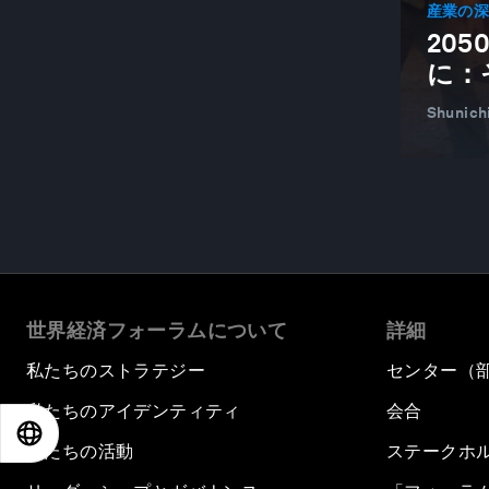
INDUSTRY
産業の
20
COP28
に：
コーポレートガバナンス
Shunich
腐敗
COVID-19
CROSS-INDUSTRY OUTLOOK
CRYPTO IMPACT AND SUSTAINABILITY
ACCELERATOR
サイバーセキュリティ
世界経済フォーラムについて
詳細
サイバーセキュリティ
私たちのストラテジー
センター（
DATA POLICY
私たちのアイデンティティ
会合
データサイエンス
EN
ES
中文
日本語
私たちの活動
ステークホ
DECENTRALIZED FINANCE