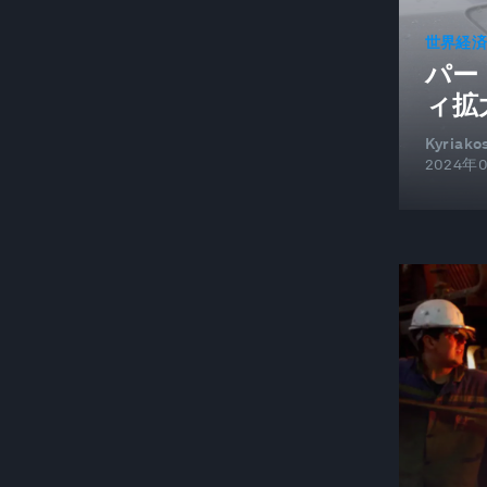
市民参加
世界経
市民社会
パー
ィ拡
CLEAN POWER FOR INDUSTRY
気候変動対策
Kyriako
2024年
CLIMATE AND ENERGY DISRUPTION
CLIMATE AND HEALTH
気候と自然
気候変動
気候指標
CO2 CAPTURE, UTILIZATION AND STORAGE
COLLABORATIVE SENSING
COMMUNICATIONS AND TECHNOLOGY