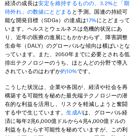
経済の成長は
安定を維持するものの、3.2%と「期
待外れ」の数値にとどまる
と予測。国連の持続可
能な開発目標（SDGs）の達成は
17%
にとどまって
います。ヘルスとウェルネスは危機的状況にあ
り、近年の医療の進展にもかかわらず、障害調整
生命年（DALY）のグローバルな傾向は横ばいとな
っています。また、2050年までに必要とされる低
排出テクノロジーのうち、ほとんどの分野で導入
されているのはわずか
約10%
です。
こうした状況は、企業や各国が、経済や社会を再
構築する可能性を秘めた最先端テクノロジーの潜
在的な利益を活用し、リスクを軽減しようと奮闘
する中で生じています。
生成AI
は、グローバル経
済に毎年2兆6,000億ドルから4兆4,000億ドルの
利益をもたらす可能性を秘めていますが、この利