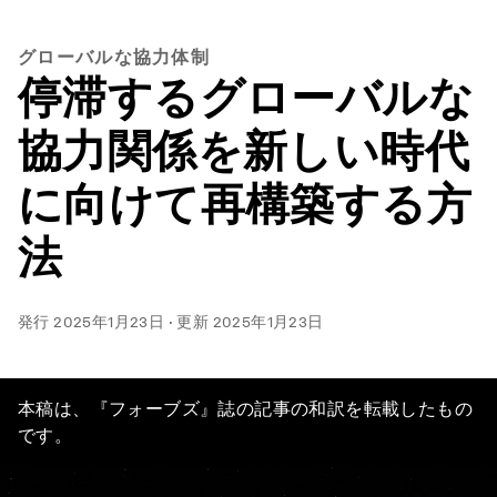
グローバルな協力体制
停滞するグローバルな
協力関係を新しい時代
に向けて再構築する方
法
発行
2025年1月23日
·
更新
2025年1月23日
本稿は、『フォーブズ』誌の記事の和訳を転載したもの
です。