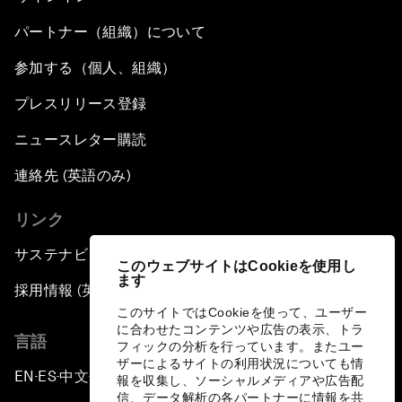
パートナー（組織）について
参加する（個人、組織）
プレスリリース登録
ニュースレター購読
連絡先 (英語のみ)
リンク
サステナビリティへの取り組み
このウェブサイトはCookieを使用し
ます
採用情報 (英語のみ)
このサイトではCookieを使って、ユーザー
に合わせたコンテンツや広告の表示、トラ
言語
フィックの分析を行っています。またユー
ザーによるサイトの利用状況についても情
EN
ES
中文
日本語
▪
▪
▪
報を収集し、ソーシャルメディアや広告配
信、データ解析の各パートナーに情報を共