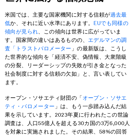
米国では、主要な国家機関に対する信頼が
過去最
低
か、それに近い水準にあります。
EUでも同様の
傾向が見られ
、この傾向は世界に広がっていま
す。国家間の違いはあるものの、
エデルマンの調
査「トラストバロメーター
」の最新版は、こうし
た世界的な傾向を「経済不安、偽情報、大衆階級
の分裂、リーダーシップの失敗が引き金となった
社会制度に対する信頼の欠如」と、言い表してい
ます。
オープン・ソサエティ財団の「
オープン・ソサエ
ティ・バロメーター
」は、もう一歩踏み込んだ結
果を示しています。2023年夏に行われたこの世論
調査は、人口55億人を超える30カ国の3万6,000人
を対象に実施されました。その結果、58%の回答