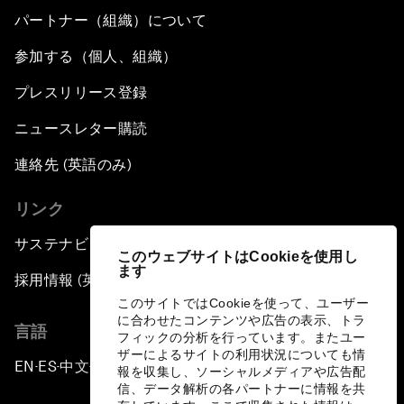
パートナー（組織）について
参加する（個人、組織）
プレスリリース登録
ニュースレター購読
連絡先 (英語のみ)
リンク
サステナビリティへの取り組み
このウェブサイトはCookieを使用し
ます
採用情報 (英語のみ)
このサイトではCookieを使って、ユーザー
に合わせたコンテンツや広告の表示、トラ
言語
フィックの分析を行っています。またユー
ザーによるサイトの利用状況についても情
EN
ES
中文
日本語
▪
▪
▪
報を収集し、ソーシャルメディアや広告配
信、データ解析の各パートナーに情報を共