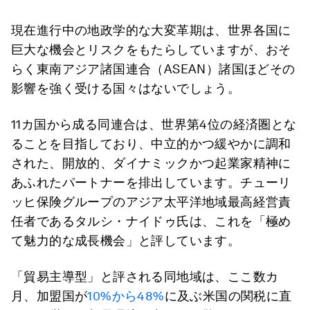
現在進行中の地政学的な大変革期は、世界各国に
巨大な機会とリスクをもたらしていますが、おそ
らく東南アジア諸国連合（ASEAN）諸国ほどその
影響を強く受ける国々はないでしょう。
11カ国から成る同連合は、世界第4位の経済圏とな
ることを目指しており、中立的かつ緩やかに調和
された、開放的、ダイナミックかつ起業家精神に
あふれたパートナーを排出しています。チューリ
ッヒ保険グループのアジア太平洋地域最高経営責
任者であるタルシ・ナイドゥ氏は、これを「極め
て魅力的な成長機会」と評しています。
「貿易主導型」と評される同地域は、ここ数カ
月、加盟国が
10%から48%
に及ぶ米国の関税に直