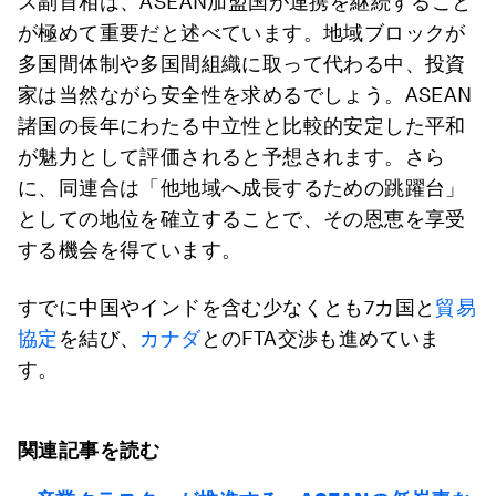
ス副首相は、ASEAN加盟国が連携を継続すること
が極めて重要だと述べています。地域ブロックが
多国間体制や多国間組織に取って代わる中、投資
家は当然ながら安全性を求めるでしょう。ASEAN
諸国の長年にわたる中立性と比較的安定した平和
が魅力として評価されると予想されます。さら
に、同連合は「他地域へ成長するための跳躍台」
としての地位を確立することで、その恩恵を享受
する機会を得ています。
すでに中国やインドを含む少なくとも7カ国と
貿易
協定
を結び、
カナダ
とのFTA交渉も進めていま
す。
関連記事を読む