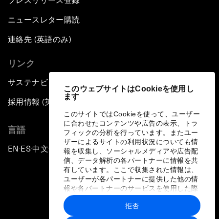
プレスリリース登録
ニュースレター購読
連絡先 (英語のみ)
リンク
サステナビリティへの取り組み
このウェブサイトはCookieを使用し
ます
採用情報 (英語のみ)
このサイトではCookieを使って、ユーザー
に合わせたコンテンツや広告の表示、トラ
言語
フィックの分析を行っています。またユー
ザーによるサイトの利用状況についても情
EN
ES
中文
日本語
▪
▪
▪
報を収集し、ソーシャルメディアや広告配
信、データ解析の各パートナーに情報を共
有しています。ここで収集された情報は、
ユーザーが各パートナーに提供した他の情
報や各パートナーのサービスを使用した際
に収集された情報と組み合わされ、各パー
拒否
トナーによって使用されることがありま
プライバシーポリシーと利用規約
す。