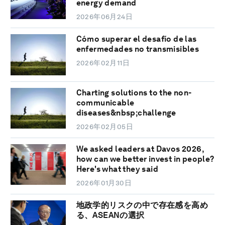
energy demand
2026年06月24日
Cómo superar el desafío de las
enfermedades no transmisibles
2026年02月11日
Charting solutions to the non-
communicable
diseases&nbsp;challenge
2026年02月05日
We asked leaders at Davos 2026,
how can we better invest in people?
Here's what they said
2026年01月30日
地政学的リスクの中で存在感を高め
る、ASEANの選択