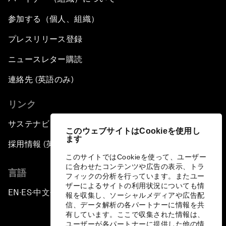
参加する（個人、組織）
プレスリリース登録
ニュースレター購読
連絡先 (英語のみ)
リンク
サステナビリティへの取り組み
このウェブサイトはCookieを使用し
ます
採用情報 (英語のみ)
このサイトではCookieを使って、ユーザー
に合わせたコンテンツや広告の表示、トラ
言語
フィックの分析を行っています。またユー
ザーによるサイトの利用状況についても情
EN
ES
中文
日本語
▪
▪
▪
報を収集し、ソーシャルメディアや広告配
信、データ解析の各パートナーに情報を共
有しています。ここで収集された情報は、
ユーザーが各パートナーに提供した他の情