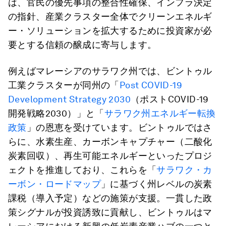
は、官民の優先事項の整合性確保、インフラ決定
の指針、産業クラスター全体でクリーンエネルギ
ー・ソリューションを拡大するために投資家が必
要とする信頼の醸成に寄与します。
例えばマレーシアのサラワク州では、ビントゥル
工業クラスターが同州の「
Post COVID-19
Development Strategy 2030
（ポストCOVID-19
開発戦略2030）」と「
サラワク州エネルギー転換
政策
」の恩恵を受けています。ビントゥルではさ
らに、水素生産、カーボンキャプチャー（二酸化
炭素回収）、再生可能エネルギーといったプロジ
ェクトを推進しており、これらを「
サラワク・カ
ーボン・ロードマップ
」に基づく州レベルの炭素
課税（導入予定）などの施策が支援。一貫した政
策シグナルが投資誘致に貢献し、ビントゥルはマ