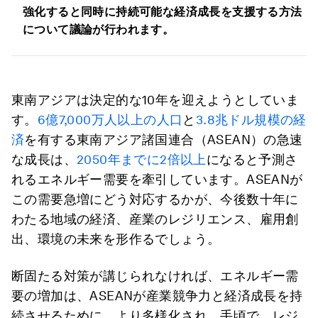
強化すると同時に持続可能な経済成長を支援する方法
について議論が行われます。
東南アジアは決定的な10年を迎えようとしていま
す。
6億7,000万人以上の人口
と
3.8兆ドル規模の経
済
を有する東南アジア諸国連合（ASEAN）の急速
な成長は、
2050年までに2倍以上
になると予測さ
れるエネルギー需要を牽引しています。ASEANが
この需要急増にどう対応するかが、今後数十年に
わたる地域の経済、産業のレジリエンス、雇用創
出、環境の未来を形作るでしょう。
断固たる対策が講じられなければ、エネルギー需
要の増加は、ASEANが産業競争力と経済成長を持
続させるために、より多様化され、手頃で、レジ