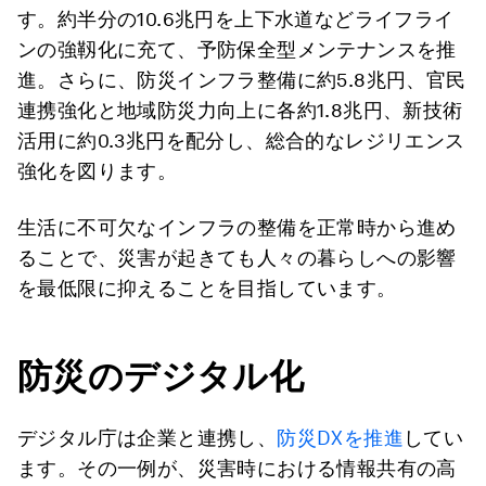
す。約半分の10.6兆円を上下水道などライフライ
ンの強靱化に充て、予防保全型メンテナンスを推
進。さらに、防災インフラ整備に約5.8兆円、官民
連携強化と地域防災力向上に各約1.8兆円、新技術
活用に約0.3兆円を配分し、総合的なレジリエンス
強化を図ります。
生活に不可欠なインフラの整備を正常時から進め
ることで、災害が起きても人々の暮らしへの影響
を最低限に抑えることを目指しています。
防災のデジタル化
デジタル庁は企業と連携し、
防災DXを推進
してい
ます。その一例が、災害時における情報共有の高