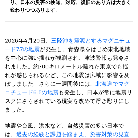
り、日本の災害の検知、対応、復旧のあり方は大きく
変わりつつあります。
2026年4月20日、
三陸沖を震源とするマグニチュ
ード7.7の地震
が発生し、青森県をはじめ東北地域
を中心に強い揺れが観測され、津波警報も発令さ
れました。約700キロメートル離れた東京でも揺
れが感じられるなど、この地震は広域に影響を及
ぼしました。さらに一週間後には、
北海道でマグ
ニチュード6.5の地震
も発生し、日本が常に地震リ
スクにさらされている現実を改めて浮き彫りにし
ました。
地震や台風、洪水など、自然災害の多い日本で
は、
過去の経験と課題を踏まえ、災害対策の見直