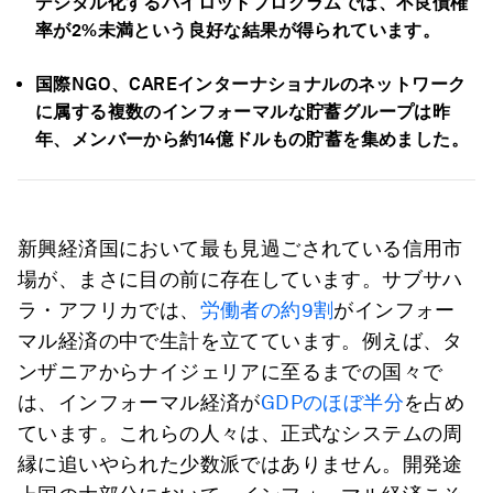
デジタル化するパイロットプログラムでは、不良債権
率が2%
未満という良好な結果が得られています。
国際NGO
、CARE
インターナショナルのネットワーク
に属する複数のインフォーマルな貯蓄グループは昨
年、メンバーから約14
億ドルもの貯蓄を集めました。
新興経済国において最も見過ごされている信用市
場が、まさに目の前に存在しています。サブサハ
ラ・アフリカでは、
労働者の約9割
がインフォー
マル経済の中で生計を立てています。例えば、タ
ンザニアからナイジェリアに至るまでの国々で
は、インフォーマル経済が
GDPのほぼ半分
を占め
ています。これらの人々は、正式なシステムの周
縁に追いやられた少数派ではありません。開発途