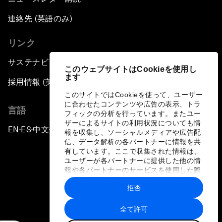
連絡先 (英語のみ)
リンク
サステナビリティへの取り組み
このウェブサイトはCookieを使用し
ます
採用情報 (英語のみ)
このサイトではCookieを使って、ユーザー
に合わせたコンテンツや広告の表示、トラ
言語
フィックの分析を行っています。またユー
ザーによるサイトの利用状況についても情
EN
ES
中文
日本語
▪
▪
▪
報を収集し、ソーシャルメディアや広告配
信、データ解析の各パートナーに情報を共
有しています。ここで収集された情報は、
ユーザーが各パートナーに提供した他の情
報や各パートナーのサービスを使用した際
に収集された情報と組み合わされ、各パー
拒否
トナーによって使用されることがありま
プライバシーポリシーと利用規約
す。
全て許可
サイトマップ