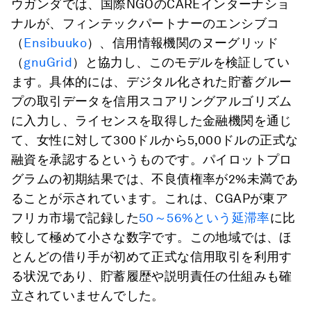
ウガンダでは、国際NGOのCAREインターナショ
ナルが、フィンテックパートナーのエンシブコ
（
Ensibuuko
）、信用情報機関のヌーグリッド
（
gnuGrid
）と協力し、このモデルを検証してい
ます。具体的には、デジタル化された貯蓄グルー
プの取引データを信用スコアリングアルゴリズム
に入力し、ライセンスを取得した金融機関を通じ
て、女性に対して300ドルから5,000ドルの正式な
融資を承認するというものです。パイロットプロ
グラムの初期結果では、不良債権率が2%未満であ
ることが示されています。これは、CGAPが東ア
フリカ市場で記録した
50～56%という延滞率
に比
較して極めて小さな数字です。この地域では、ほ
とんどの借り手が初めて正式な信用取引を利用す
る状況であり、貯蓄履歴や説明責任の仕組みも確
立されていませんでした。