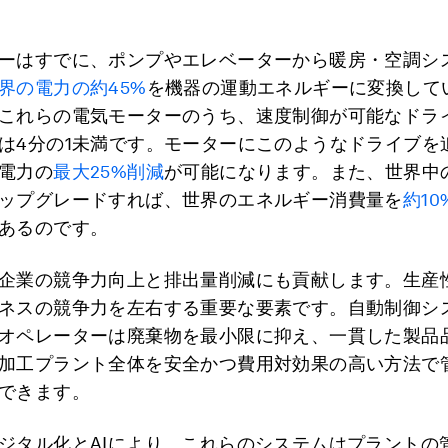
ーはすでに、ポンプやエレベーターから暖房・空調シ
界の電力の約45%
を機器の運動エネルギーに変換して
これらの電気モーターのうち、速度制御が可能なドラ
は4分の1未満です。モーターにこのようなドライブを
電力の
最大25%削減
が可能になります。また、世界中
ップグレードすれば、世界のエネルギー消費量を
約10
あるのです。
企業の競争力向上と排出量削減にも貢献します。生産
ネスの競争力を左右する重要な要素です。自動制御シ
オペレーターは廃棄物を最小限に抑え、一貫した製品
加工プラント全体を安全かつ費用対効果の高い方法で
できます。
ジタル化とAIにより、これらのシステムはプラントの