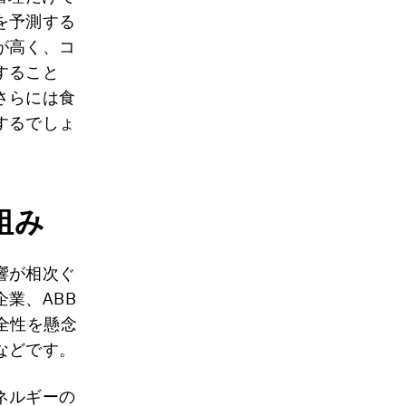
を予測する
が高く、コ
すること
さらには食
するでしょ
組み
響が相次ぐ
業、ABB
全性を懸念
などです。
ネルギーの