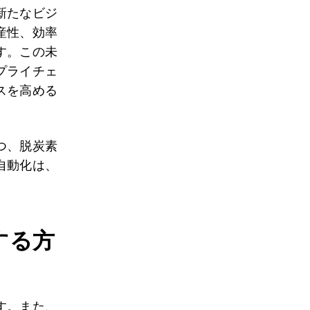
新たなビジ
産性、効率
す。この未
プライチェ
スを高める
つ、脱炭素
自動化は、
する方
す。また、