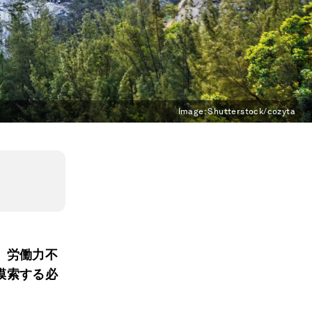
Image:
Shutterstock/cozyta
、労働力不
模索する必