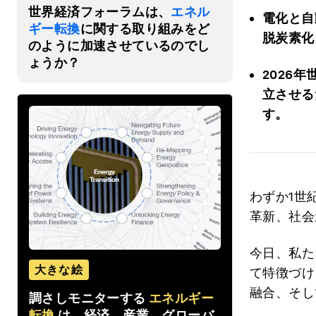
世界経済フォーラムは、
エネル
電化と自
ギー転換
に関する取り組みをど
脱炭素化
のように加速させているのでし
ょうか？
2026
立させる
す。
わずか1世
革新、社会
今日、私た
大きな絵
て特徴づけ
融合、そし
調さしモニターする
エネルギー
転換
は、経済、産業、グローバ