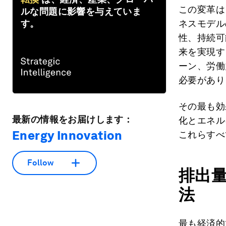
この変革は
ルな問題に影響を与えていま
す。
ネスモデル
性、持続可
来を実現す
ーン、労働
必要があり
その最も効
最新の情報をお届けします：
化とエネル
Energy Innovation
これらすべ
Follow
排出
法
最も経済的