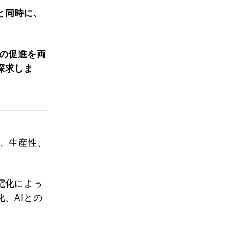
と同時に、
長の促進を両
探求しま
せ、生産性、
電化によっ
、AIとの
。