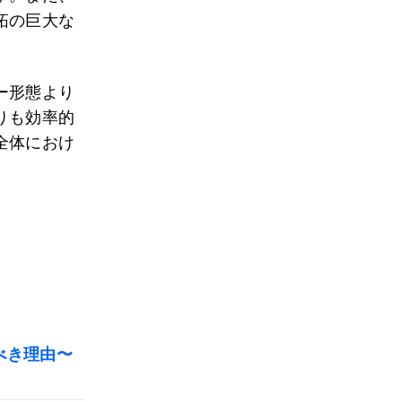
拓の巨大な
ー形態より
りも効率的
全体におけ
。
べき理由〜