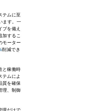
ステムに至
います。一
イブを備え
追加するこ
のモーター
%
削減でき
性と稼働時
ステムによ
品質を確保
管理、制御
管理だけで