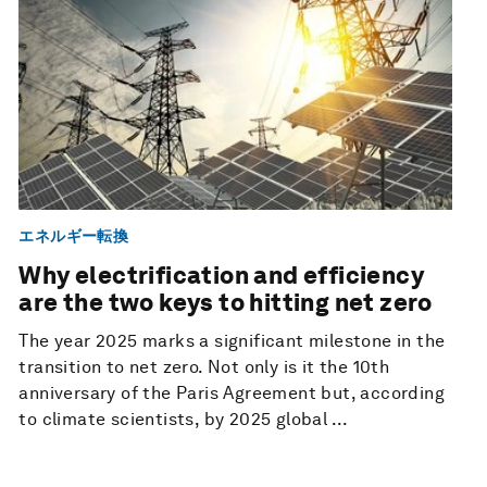
エネルギー転換
Why electrification and efficiency
are the two keys to hitting net zero
The year 2025 marks a significant milestone in the
transition to net zero. Not only is it the 10th
anniversary of the Paris Agreement but, according
to climate scientists, by 2025 global ...