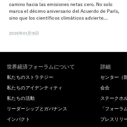
camino hacia las emisiones netas cero. No solo
marca el décimo aniversario del Acuerdo de París,
sino que los científicos climáticos advierte...
2025年01月15日
世界経済フォーラムについて
詳細
私たちのストラテジー
センター（
私たちのアイデンティティ
会合
私たちの活動
ステークホ
リーダーシップとガバナンス
「フォーラ
インパクト
プレスリリ