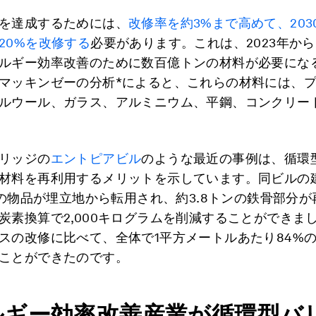
を達成するためには、
改修率を約3%まで高めて、203
20%を改修する
必要があります。これは、2023年から2
ルギー効率改善のために数百億トンの材料が必要にな
マッキンゼーの分析*によると、これらの材料には、
ルウール、ガラス、アルミニウム、平鋼、コンクリー
リッジの
エントピアビル
のような最近の事例は、循環
材料を再利用するメリットを示しています。同ビルの
以上の物品が埋立地から転用され、約3.8トンの鉄骨部分
炭素換算で2,000キログラムを削減することができま
スの改修に比べて、全体で1平方メートルあたり84%
ことができたのです。
ルギー効率改善産業が循環型バ