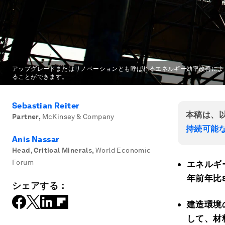
アップグレードまたはリノベーションとも呼ばれるエネルギー効率改善によ
ることができます。
Sebastian Reiter
本稿は、
Partner
,
McKinsey & Company
持続可能な
Anis Nassar
Head, Critical Minerals
,
World Economic
Forum
エネルギ
年前年比
シェアする：
建造環境
して、材