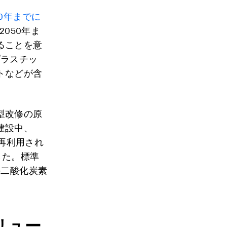
0年までに
050年ま
ることを意
プラスチッ
トなどが含
型改修の原
建設中、
が再利用され
した。標準
の二酸化炭素
リュー