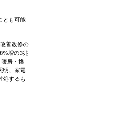
ことも可能
率改善改修の
8%増の3兆
、暖房・換
照明、家電
対処するも