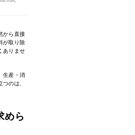
ruction,
然から直接
料が取り除
くありませ
、生産・消
立つのは、
求めら