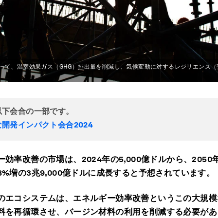
って、温室効果ガス（GHG）排出量を削減し、気候変動に対するレジリエンス（
以下会合の一部です。
開発インパクト会合2024
ー効率改善の市場は、
2024
年の
5,000
億ドルから、
2050
8%
増の
3
兆
9,000
億ドルに成長すると予想されています。
のエコシステムは、エネルギー効率改善というこの大規模
料を再循環させ、バージン材料の利用を削減する必要があ