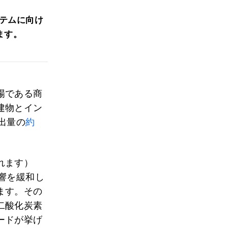
テムに向け
ます。
場である商
建物とイン
出量の
約
れます）
響を緩和し
ます。その
二酸化炭素
ードが挙げ