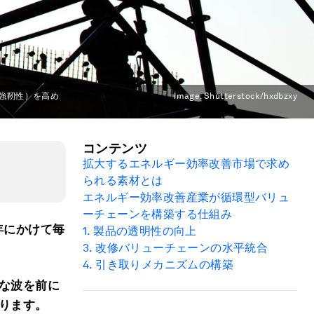
強靭性）を高め
Image:
Shutterstock/hxdbzxy
コンテンツ
拡大するエネルギー効率改善市場で求め
られる素材とは
エネルギー効率改善産業が循環型バリュ
ーチェーンを構築する仕組み
年にかけて毎
1. 製品の透明性の向上
3.
改修バリューチェーンの水平統合
4.
引き取りメカニズムの構築
な波を前に
ります。