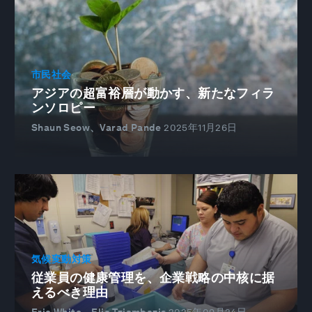
市民社会
アジアの超富裕層が動かす、新たなフィラ
ンソロピー
Shaun Seow、Varad Pande
2025年11月26日
気候変動対策
従業員の健康管理を、企業戦略の中核に据
えるべき理由