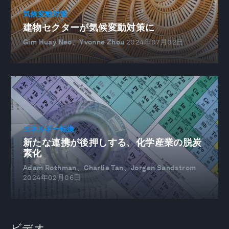
気候変動対策
建物セクターが気候変動対策に
Gim Huay Neo、Yvonne Zhou
2024年07月02日
エネルギー転換
新たな連携が後押しする、化学産業の脱炭
素化
Adam Rothman、Charlie Tan、Jorgen Sandstrom
2024年02月06日
ビデオ