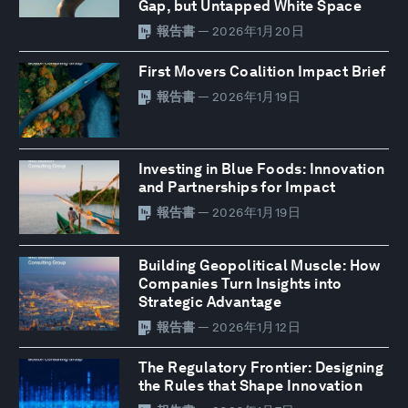
Gap, but Untapped White Space
報告書
— 2026年1月20日
First Movers Coalition Impact Brief
報告書
— 2026年1月19日
Investing in Blue Foods: Innovation
and Partnerships for Impact
報告書
— 2026年1月19日
Building Geopolitical Muscle: How
Companies Turn Insights into
Strategic Advantage
報告書
— 2026年1月12日
The Regulatory Frontier: Designing
the Rules that Shape Innovation