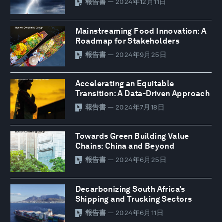
報告書
— 2024年12月11日
Mainstreaming Food Innovation: A
Roadmap for Stakeholders
報告書
— 2024年9月25日
Accelerating an Equitable
Transition: A Data-Driven Approach
報告書
— 2024年7月18日
Towards Green Building Value
Chains: China and Beyond
報告書
— 2024年6月25日
Decarbonizing South Africa’s
Shipping and Trucking Sectors
報告書
— 2024年6月11日