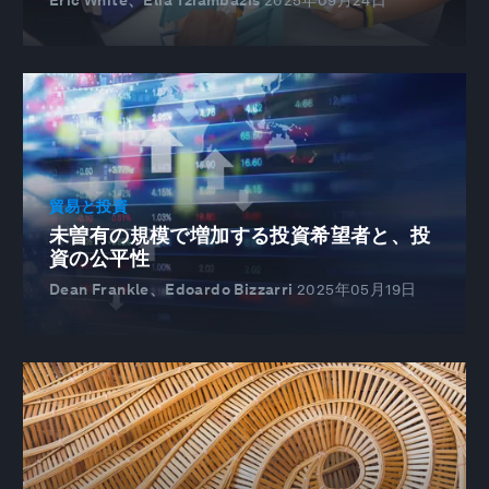
Eric White、Elia Tziambazis
2025年09月24日
貿易と投資
未曽有の規模で増加する投資希望者と、投
資の公平性
Dean Frankle、Edoardo Bizzarri
2025年05月19日