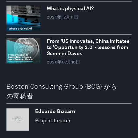
What is physical AI?
2025年12月11日
From 'US innovates, China imitates'
to 'Opportunity 2.0' - lessons from
Summer Davos
2026年07月16日
Boston Consulting Group (BCG) から
の寄稿者
Edoardo Bizzarri
Project Leader