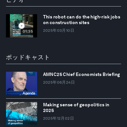
This robot can do the high-risk jobs
on construction sites
2025年03月10日
01:35
ポッドキャスト
AMNC25 Chief Economists Briefing
2025年06月24日
Making sense of geopolitics in
2025
2025年12月02日