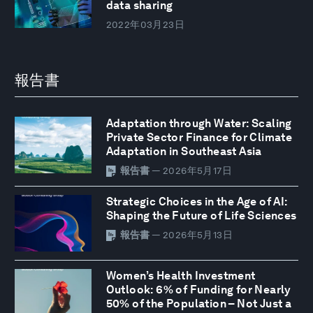
data sharing
2022年03月23日
報告書
Adaptation through Water: Scaling
Private Sector Finance for Climate
Adaptation in Southeast Asia
報告書
— 2026年5月17日
Strategic Choices in the Age of AI:
Shaping the Future of Life Sciences
報告書
— 2026年5月13日
Women’s Health Investment
Outlook: 6% of Funding for Nearly
50% of the Population – Not Just a