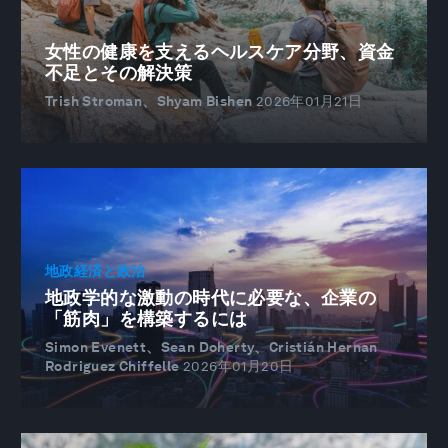
女性の健康を支えるヘルスケア分野、資金
不足とその解決策
Trish Stroman、Shyam Bishen
2026年01月21日
地政経済と政治
地政学的な激動の時代に必要な、企業の
「筋肉」を構築するには
Simon Evenett、Sean Doherty、Cristián Hernan
Rodriguez Chiffelle
2026年01月20日