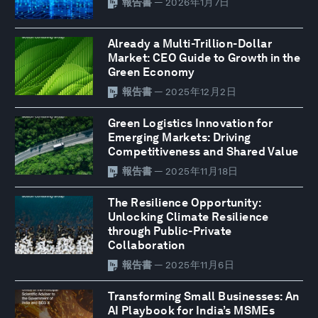
報告書
— 2026年1月7日
Already a Multi-Trillion-Dollar
Market: CEO Guide to Growth in the
Green Economy
報告書
— 2025年12月2日
Green Logistics Innovation for
Emerging Markets: Driving
Competitiveness and Shared Value
報告書
— 2025年11月18日
The Resilience Opportunity:
Unlocking Climate Resilience
through Public-Private
Collaboration
報告書
— 2025年11月6日
Transforming Small Businesses: An
AI Playbook for India’s MSMEs