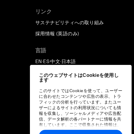
リンク
サステナビリティへの取り組み
採用情報 (英語のみ)
て
言語
EN
ES
中文
日本語
▪
▪
▪
このウェブサイトはCookieを使用し
ます
このサイトではCookieを使って、ユーザー
に合わせたコンテンツや広告の表示、トラ
フィックの分析を行っています。またユー
ザーによるサイトの利用状況についても情
報を収集し、ソーシャルメディアや広告配
信、データ解析の各パートナーに情報を共
有しています。ここで収集された情報は、
ユーザーが各パートナーに提供した他の情