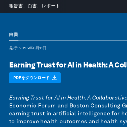
報告書、白書、レポート
白書
発行
: 2025年6月11日
Earning Trust for AI in Health: A C
PDFをダウンロード
Earning Trust for AI in Health: A Collaborati
Economic Forum and Boston Consulting Grou
earning trust in artificial intelligence for 
to improve health outcomes and health sys