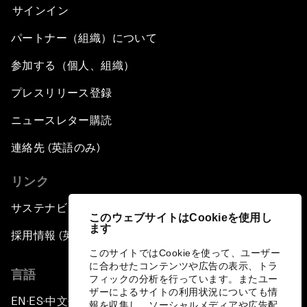
サインイン
パートナー（組織）について
参加する（個人、組織）
プレスリリース登録
ニュースレター購読
連絡先 (英語のみ)
リンク
サステナビリティへの取り組み
このウェブサイトはCookieを使用し
ます
採用情報 (英語のみ)
このサイトではCookieを使って、ユーザー
に合わせたコンテンツや広告の表示、トラ
言語
フィックの分析を行っています。またユー
ザーによるサイトの利用状況についても情
EN
ES
中文
日本語
▪
▪
▪
報を収集し、ソーシャルメディアや広告配