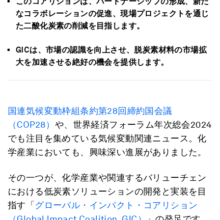
このコアリションは、パートナーシップの形成、新た
なコラボレーションの促進、現場プロジェクトを通じ
た二酸化炭素の削減を目指します。
GICは、市場の認識を向上させ、脱炭素材料の市場拡
大を加速させる絶好の機会を提供します。
国連気候変動枠組条約第28回締約国会議
（COP28）
や、世界経済フォーラム年次総会2024
でも注目を集めている気候変動関連ニュース。化
学産業においても、興味深い進展がありました。
その一つが、化学産業や関連するバリューチェン
における低炭素ソリューションの開発と実装を目
指す「
グローバル・インパクト・コアリション
（Global Impact Coalition, GIC）
」の発足です。