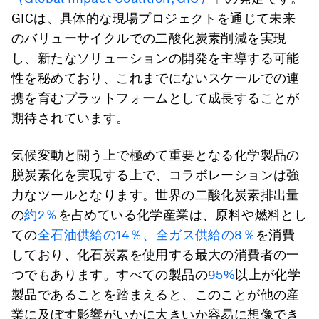
GICは、具体的な現場プロジェクトを通じて未来
のバリューサイクルでの二酸化炭素削減を実現
し、新たなソリューションの開発を主導する可能
性を秘めており、これまでにないスケールでの連
携を育むプラットフォームとして成長することが
期待されています。
気候変動と闘う上で極めて重要となる化学製品の
脱炭素化を実現する上で、コラボレーションは強
力なツールとなります。世界の二酸化炭素排出量
の
約2％
を占めている化学産業は、原料や燃料とし
ての
全石油供給の14％、全ガス供給の8％
を消費
しており、化石炭素を使用する最大の消費者の一
つでもあります。すべての製品の
95%
以上が化学
製品であることを踏まえると、このことが他の産
業に及ぼす影響がいかに大きいか容易に想像でき