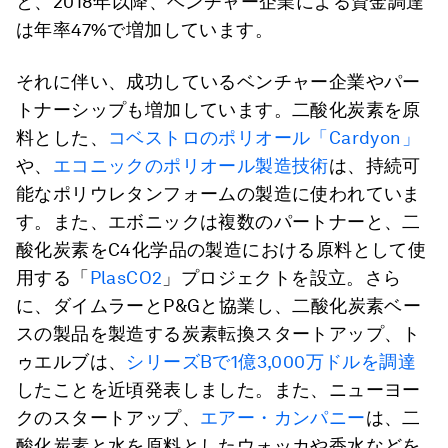
と、2018年以降、ベンチャー企業による資金調達
は年率47%で増加しています。
それに伴い、成功しているベンチャー企業やパー
トナーシップも増加しています。二酸化炭素を原
料とした、
コベストロのポリオール「Cardyon」
や、
エコニックのポリオール製造技術
は、持続可
能なポリウレタンフォームの製造に使われていま
す。また、エボニックは複数のパートナーと、二
酸化炭素をC4化学品の製造における原料として使
用する「
PlasCO2
」プロジェクトを設立。さら
に、ダイムラーとP&Gと協業し、二酸化炭素ベー
スの製品を製造する炭素転換スタートアップ、ト
ゥエルブは、
シリーズBで1億3,000万ドルを調達
したことを近頃発表しました。また、ニューヨー
クのスタートアップ、
エアー・カンパニー
は、二
酸化炭素と水を原料としたウォッカや香水などを