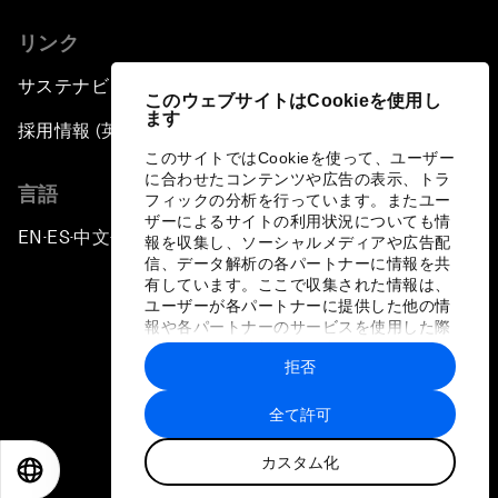
リンク
サステナビリティへの取り組み
このウェブサイトはCookieを使用し
ます
採用情報 (英語のみ)
このサイトではCookieを使って、ユーザー
に合わせたコンテンツや広告の表示、トラ
言語
フィックの分析を行っています。またユー
ザーによるサイトの利用状況についても情
EN
ES
中文
日本語
▪
▪
▪
報を収集し、ソーシャルメディアや広告配
信、データ解析の各パートナーに情報を共
有しています。ここで収集された情報は、
ユーザーが各パートナーに提供した他の情
報や各パートナーのサービスを使用した際
に収集された情報と組み合わされ、各パー
拒否
トナーによって使用されることがありま
プライバシーポリシーと利用規約
す。
全て許可
サイトマップ
カスタム化
©
2026
世界経済フォーラム
EN
ES
中文
日本語