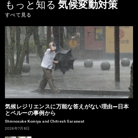
もっと知る
気候変動対策
すべて見る
気候レジリエンスに万能な答えがない理由―日本
とペルーの事例から
Shinnosuke Komiya and Chitresh Saraswat
2026年7月8日