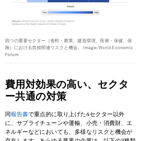
四つの重要セクター（食料・農業、建造環境、医療・保健、保
険）における気候関連リスクと機会。
Image:
World Economic
Forum
費用対効果の高い、
セクタ
ー共通の
対策
同
報告書
で重点的に取り上げた4セクター以外
に、サプライチェーンや運輸、小売・消費財、エ
ネルギーなどにおいても、多様なリスクと機会が
存在します。あらゆる業界の企業は、以下の3種類