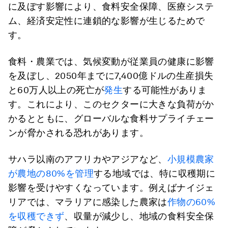
に及ぼす影響により、食料安全保障、医療システ
ム、経済安定性に連鎖的な影響が生じるためで
す。
食料・農業では、気候変動が従業員の健康に影響
を及ぼし、2050年までに7,400億ドルの生産損失
と60万人以上の死亡が
発生
する可能性がありま
す。これにより、このセクターに大きな負荷がか
かるとともに、グローバルな食料サプライチェー
ンが脅かされる恐れがあります。
サハラ以南のアフリカやアジアなど、
小規模農家
が農地の80%を管理
する地域では、特に収穫期に
影響を受けやすくなっています。例えばナイジェ
リアでは、マラリアに感染した農家は
作物の60%
を収穫できず
、収量が減少し、地域の食料安全保