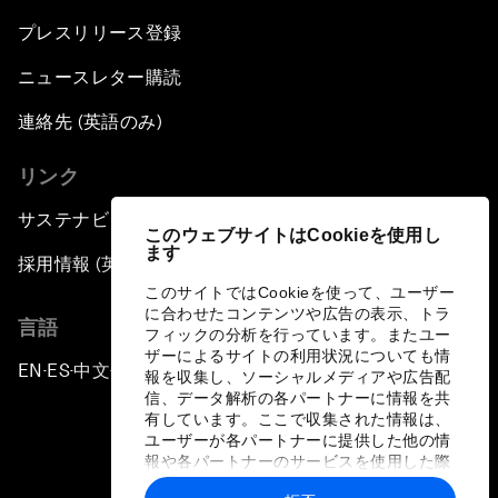
プレスリリース登録
ニュースレター購読
連絡先 (英語のみ)
リンク
サステナビリティへの取り組み
このウェブサイトはCookieを使用し
ます
採用情報 (英語のみ)
このサイトではCookieを使って、ユーザー
に合わせたコンテンツや広告の表示、トラ
言語
フィックの分析を行っています。またユー
ザーによるサイトの利用状況についても情
EN
ES
中文
日本語
▪
▪
▪
報を収集し、ソーシャルメディアや広告配
信、データ解析の各パートナーに情報を共
有しています。ここで収集された情報は、
ユーザーが各パートナーに提供した他の情
報や各パートナーのサービスを使用した際
に収集された情報と組み合わされ、各パー