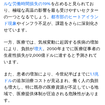
ルな労働時間損失の19%
を占めると見られてお
り、極端な高温の影響を最も受けやすいセクター
の一つとなるでしょう。
都市部のヒートアイラン
ド現象
やインフラ不足が、課題をさらに深刻化さ
せています。
一方、医療では、気候変動に起因する疾病の増加
により、負担が
増大
。2050年までに医療従事者の
生産性損失が2,000億ドルに達すると予測されて
います。
また、患者の増加により、今世紀半ばまでに
1.1兆
ドル
の追加治療コストが見込まれ、働く人の負担
も増大し、特に既存の医療資源が不足している地
域で、医療提供体制が圧迫される危険性がありま
す。