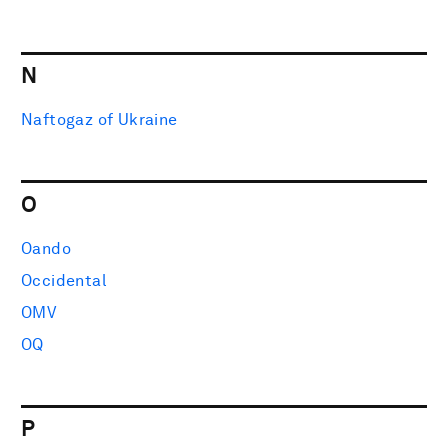
N
Naftogaz of Ukraine
O
Oando
Occidental
OMV
OQ
P