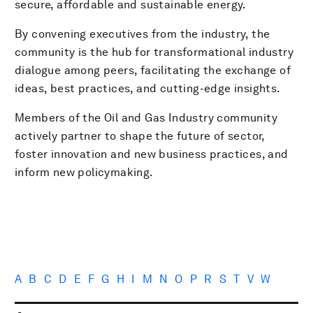
secure, affordable and sustainable energy.
By convening executives from the industry, the
community is the hub for transformational industry
dialogue among peers, facilitating the exchange of
ideas, best practices, and cutting-edge insights.
Members of the Oil and Gas Industry community
actively partner to shape the future of sector,
foster innovation and new business practices, and
inform new policymaking.
A
B
C
D
E
F
G
H
I
M
N
O
P
R
S
T
V
W