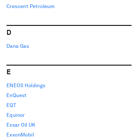
Crescent Petroleum
D
Dana Gas
E
ENEOS Holdings
EnQuest
EQT
Equinor
Essar Oil UK
ExxonMobil