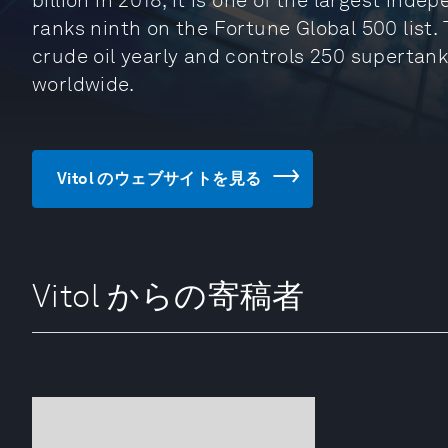
billion in 2018, it is one of the largest ind
ranks ninth on the Fortune Global 500 list.
crude oil yearly and controls 250 supertank
worldwide.
Vitol のウェブサイトを見る
Vitol からの寄稿者