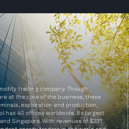
mmodity trading company. Though
are at the core of the business, these
rminals, exploration and production,
l has 40 offices worldwide. Its largest
and Singapore. With revenues of $231