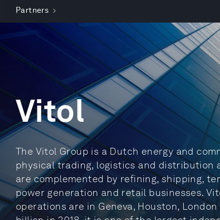
Partners
Vitol
The Vitol Group is a Dutch energy and co
physical trading, logistics and distribution 
are complemented by refining, shipping, te
power generation and retail businesses. Vito
operations are in Geneva, Houston, London 