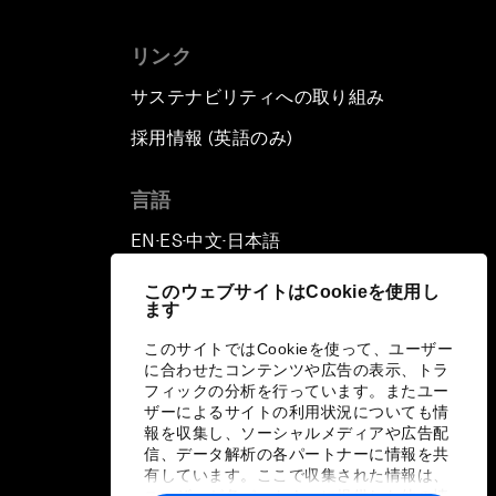
リンク
サステナビリティへの取り組み
採用情報 (英語のみ)
て
言語
EN
ES
中文
日本語
▪
▪
▪
このウェブサイトはCookieを使用し
ます
このサイトではCookieを使って、ユーザー
に合わせたコンテンツや広告の表示、トラ
フィックの分析を行っています。またユー
ザーによるサイトの利用状況についても情
報を収集し、ソーシャルメディアや広告配
信、データ解析の各パートナーに情報を共
有しています。ここで収集された情報は、