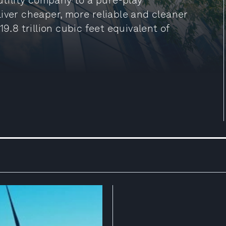
utility company to a pure-play
iver cheaper, more reliable and cleaner
9.8 trillion cubic feet equivalent of