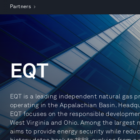
Partners
EQT
EQT is a leading independent natural gas pr
operating in the Appalachian Basin. Headqu
EQT focuses on the responsible development
West Virginia and Ohio. Among the largest 
aims to provide energy security while redu