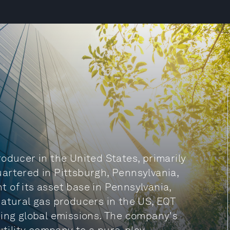
oducer in the United States, primarily
artered in Pittsburgh, Pennsylvania,
 of its asset base in Pennsylvania,
natural gas producers in the US, EQT
cing global emissions. The company's