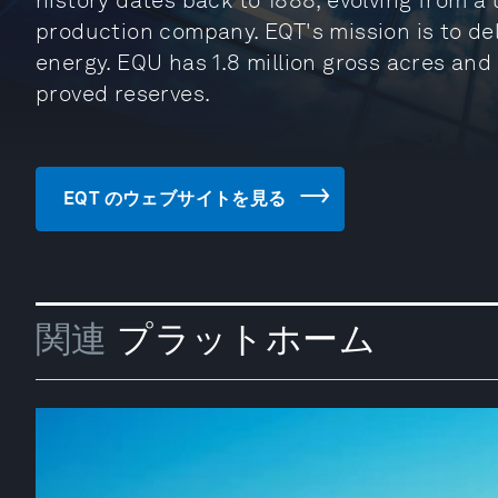
history dates back to 1888, evolving from a 
production company. EQT's mission is to del
energy. EQU has 1.8 million gross acres and 1
proved reserves.
EQT のウェブサイトを見る
関連
プラットホーム