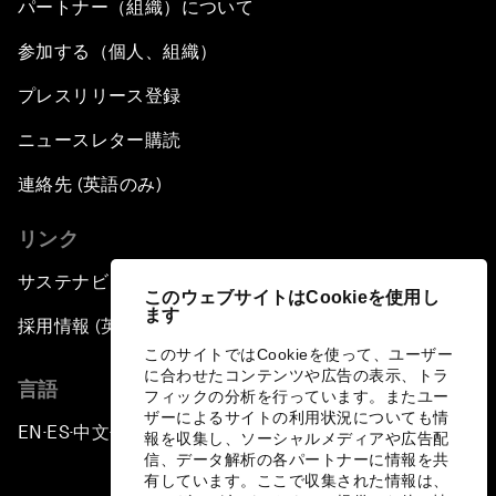
パートナー（組織）について
参加する（個人、組織）
プレスリリース登録
ニュースレター購読
連絡先 (英語のみ)
リンク
サステナビリティへの取り組み
このウェブサイトはCookieを使用し
ます
採用情報 (英語のみ)
このサイトではCookieを使って、ユーザー
に合わせたコンテンツや広告の表示、トラ
言語
フィックの分析を行っています。またユー
ザーによるサイトの利用状況についても情
EN
ES
中文
日本語
▪
▪
▪
報を収集し、ソーシャルメディアや広告配
信、データ解析の各パートナーに情報を共
有しています。ここで収集された情報は、