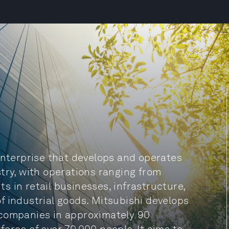
enterprise that develops and operates
try, with operations ranging from
 in retail businesses, infrastructure,
f industrial goods. Mitsubishi develops
 companies in approximately 90