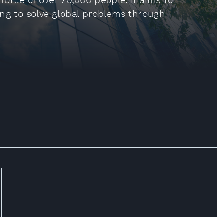
orce of over 70,000 people. It aims to
ing to solve global problems through