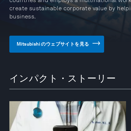
countries and employs a multinational workf
create sustainable corporate value by help
business.
Mitsubishi のウェブサイトを見る
インパクト・ストーリー