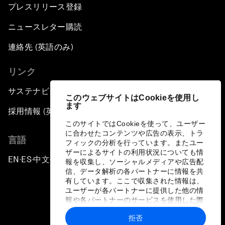
プレスリリース登録
ニュースレター購読
連絡先 (英語のみ)
リンク
サステナビリティへの取り組み
このウェブサイトはCookieを使用し
ます
採用情報 (英語のみ)
このサイトではCookieを使って、ユーザー
に合わせたコンテンツや広告の表示、トラ
言語
フィックの分析を行っています。またユー
ザーによるサイトの利用状況についても情
EN
ES
中文
日本語
▪
▪
▪
報を収集し、ソーシャルメディアや広告配
信、データ解析の各パートナーに情報を共
有しています。ここで収集された情報は、
ユーザーが各パートナーに提供した他の情
報や各パートナーのサービスを使用した際
に収集された情報と組み合わされ、各パー
拒否
トナーによって使用されることがありま