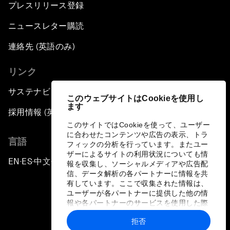
プレスリリース登録
ニュースレター購読
連絡先 (英語のみ)
リンク
サステナビリティへの取り組み
このウェブサイトはCookieを使用し
ます
採用情報 (英語のみ)
このサイトではCookieを使って、ユーザー
に合わせたコンテンツや広告の表示、トラ
言語
フィックの分析を行っています。またユー
ザーによるサイトの利用状況についても情
EN
ES
中文
日本語
▪
▪
▪
報を収集し、ソーシャルメディアや広告配
信、データ解析の各パートナーに情報を共
有しています。ここで収集された情報は、
ユーザーが各パートナーに提供した他の情
報や各パートナーのサービスを使用した際
に収集された情報と組み合わされ、各パー
拒否
トナーによって使用されることがありま