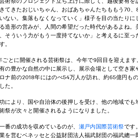
芸術祭のプロジェクト立ち上げに際して、越後妻有を
きてきたおじいちゃん、おばあちゃんたちももう70、
いない。集落もなくなっていく」様子を目の当たりに
る造形の営みが、人間の希望だった時代があるよね。
、そういう力がもう一度持てないか」と考えるに至っ
す。
年ごとに開催される芸術祭は、今年で9回目を迎えます
有の豊かな自然の中に展示し、展示会場として空き家
ロナ前の2018年にはのべ54万人が訪れ、約65億円も
した。
功により、国や自治体の後押しを受け、他の地域でも
術祭が次々と開催されるようになりました。
一番の成功を収めているのが、
瀬戸内国際芸術祭
です
業を営むベネッセと公益財団法人福武財団の福武總一