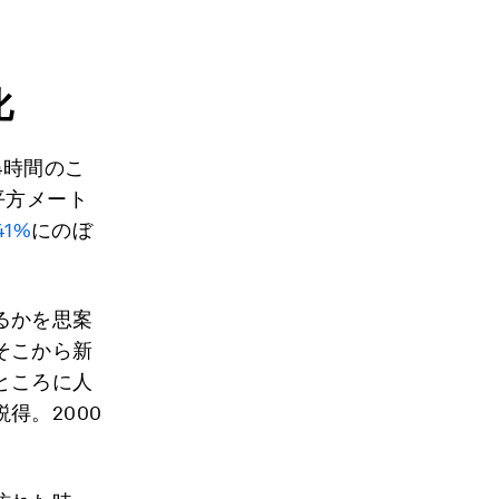
化
4時間のこ
平方メート
1%
にのぼ
るかを思案
そこから新
ところに人
得。2000