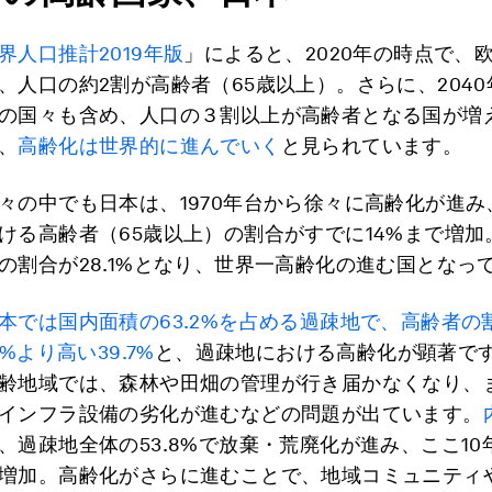
界人口推計2019年版
」によると、2020年の時点で、
、人口の約2割が高齢者（65歳以上）。さらに、204
の国々も含め、人口の３割以上が高齢者となる国が増
、
高齢化は世界的に進んでいく
と見られています。
々の中でも日本は、1970年台から徐々に高齢化が進み、
ける高齢者（65歳以上）の割合がすでに14%まで増加。
の割合が28.1%となり、世界一高齢化の進む国となっ
本では国内面積の63.2%を占める過疎地で、高齢者の
0%より高い39.7%
と、過疎地における高齢化が顕著で
齢地域では、森林や田畑の管理が行き届かなくなり、
インフラ設備の劣化が進むなどの問題が出ています。
、過疎地全体の53.8%で放棄・荒廃化が進み、ここ10年
増加。高齢化がさらに進むことで、地域コミュニティ