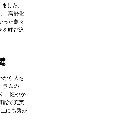
きました。
し、高齢化
かった島々
々を呼び込
鍵
外から人を
ーラムの
く、健やか
可能で充実
向上にも繋が