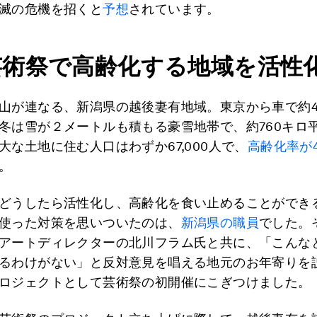
滅の危機を招くと
予想
されています。
芸術祭で高齢化する地域を活性
山が連なる、新潟県の越後妻有地域。東京から車で約
冬は雪が２メートルも積もる豪雪地帯で、約760キロ
大な土地に住む人口はわずか67,000人で、
高齢化率が4
。
どうしたら活性化し、高齢化を食い止めることができ
使った対策を思いついたのは、
新潟県の職員
でした。
アートディレクターの北川フラム氏と共に、「こんな
るわけがない」と反対意見を唱える地元のお年寄りを説
ロジェクトとして芸術祭の初開催にこぎつけました。