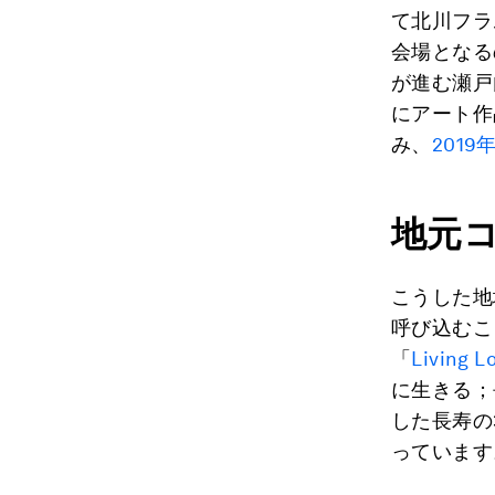
て北川フラ
会場となる
が進む瀬戸
にアート作
み、
201
地元
こうした地
呼び込むこ
「
Living L
に生きる；
した長寿の
っています