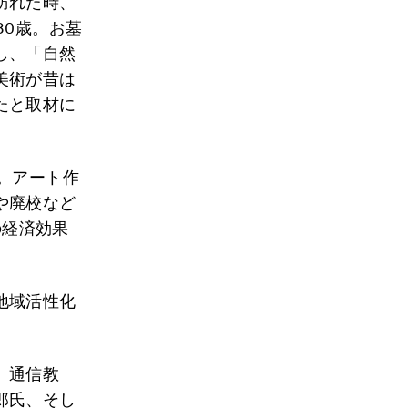
訪れた時、
80歳。お墓
し、「自然
美術が昔は
たと取材に
。アート作
や廃校など
の経済効果
地域活性化
。通信教
郎氏、そし