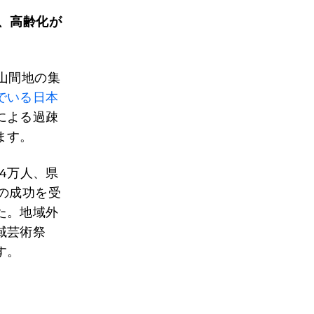
、高齢化が
山間地の集
でいる日本
による過疎
ます。
54万人、県
の成功を受
た。地域外
域芸術祭
す。