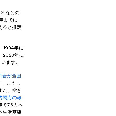
欧米などの
0年までに
えると推定
1994年に
2020年に
ています。
割合が全国
す。こうし
また、空き
内閣府の報
で7.6万ヘ
や生活基盤