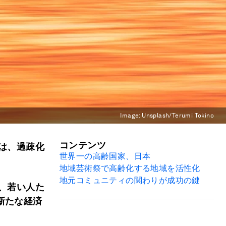
Image:
Unsplash/Terumi Tokino
コンテンツ
は、過疎化
世界一の高齢国家、日本
地域芸術祭で高齢化する地域を活性化
地元コミュニティの関わりが成功の鍵
、若い人た
新たな経済