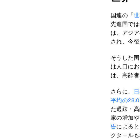
国連の「
世
先進国では
は、アジア
され、今後
そうした国
は人口にお
は、高齢者
さらに、
日
平均の28.
た過疎・高
家の増加や
告
によると
クタールも