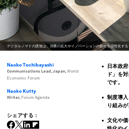
デジタルノマドの誘致は、消費の拡大やイノベーションの創出を活性化する
Naoko Tochibayashi
日本政府
Communications Lead, Japan
,
World
ド」を対
Economic Forum
です。
Naoko Kutty
制度導入
Writer
,
Forum Agenda
り組みが
シェアする：
文化や価
性化やイ