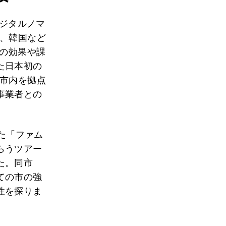
デジタルノマ
、韓国など
その効果や課
た日本初の
り市内を拠点
事業者との
した「ファム
らうツアー
た。同市
ての市の強
性を探りま