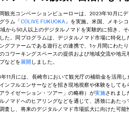
岡観光コンベーションビューローは、2023年10月に
グラム「
COLIVE FUKUOKA
」を実施。米国、メキシコ
地域から50人以上のデジタルノマドを実験的に招き、
した。同プログラムは、デジタルノマド市場に特化し
ングファームである遊行との連携で、1ヶ月間にわた
のコワーキングスペースの提供および地域交流や地元
プなどを
展開
しました。
23年11月には、長崎市において観光庁の補助金を活用
インフルエンサーなどを招き現地視察や体験をしても
アライゼーション・ツアー」の略称）が
実施
されまし
ルノマドへのヒアリングなどを通じて、誘致にあたっ
調査し、将来のデジタルノマド市場拡大に向けた可能