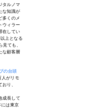
ジタルノマ
たな知識が
ど多くのメ
トウィラー
滞在してい
倍以上となる
ら見ても、
たな顧客層
ブの台頭
万人がリモ
ており、
急成長して
年には東京