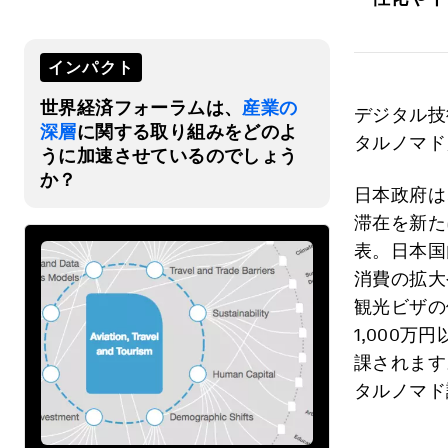
インパクト
世界経済フォーラムは、
産業の
デジタル技
深層
に関する取り組みをどのよ
タルノマド
うに加速させているのでしょう
か？
日本政府は
滞在を新た
表。日本国
消費の拡大
観光ビザの
1,000
課されます
タルノマド