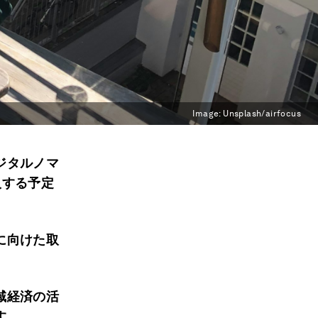
Image:
Unsplash/airfocus
ジタルノマ
入する予定
に向けた取
域経済の活
す。