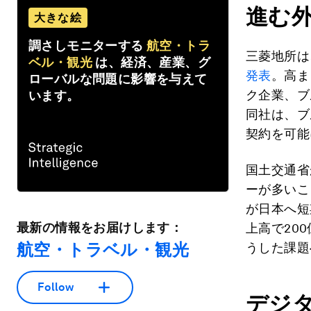
進む
大きな絵
調さしモニターする
航空・トラ
三菱地所は
ベル・観光
は、経済、産業、グ
発表
。高ま
ローバルな問題に影響を与えて
ク企業、ブ
います。
同社は、ブ
契約を可能
国土交通省
ーが多いこ
が日本へ短
最新の情報をお届けします：
上高で20
航空・トラベル・観光
うした課題
Follow
デジ