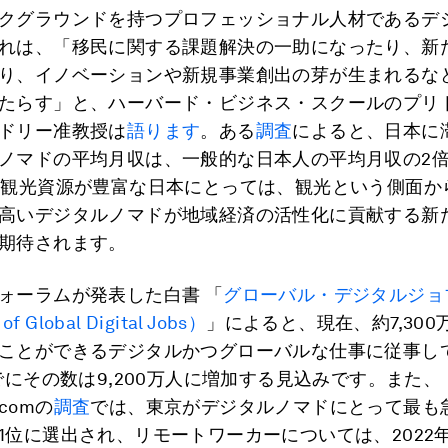
クグラウンドを持つプロフェッショナル人材であるデ
れは、「移民に関する課題解決の一助になったり、新
り、イノベーションや新規事業創出の芽が生まれるな
たらす」と、ハーバード・ビジネス・スクールのプリ
ドリー准教授は
語ります
。ある
調査
によると、日本に
ノマドの平均月収は、一般的な日本人の平均月収の2
。観光資源が豊富な日本にとっては、観光という側面か
高いデジタルノマドが地域経済の活性化に貢献する新
期待されます。
ォーラムが発表した白書 「
グローバル・デジタルジョ
of Global Digital Jobs）
」によると、現在、約7,300
ことができるデジタルかつグローバルな仕事に従事し
までにその数は9,200万人に増加する見込みです。また、
t.comの
調査
では、東京がデジタルノマドにとって最も
1位に選出され、リモートワーカーについては、2022