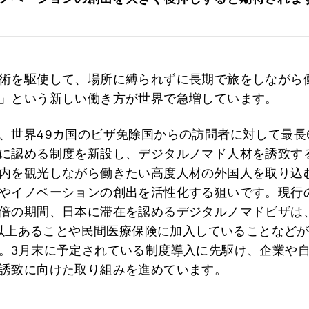
術を駆使して、場所に縛られずに長期で旅をしながら
」という新しい働き方が世界で急増しています。
、世界49カ国のビザ免除国からの訪問者に対して最長
に認める制度を新設し、デジタルノマド人材を誘致す
内を観光しながら働きたい高度人材の外国人を取り込
やイノベーションの創出を活性化する狙いです。現行の
倍の期間、日本に滞在を認めるデジタルノマドビザは
万円以上あることや民間医療保険に加入していることなど
。3月末に予定されている制度導入に先駆け、企業や
誘致に向けた取り組みを進めています。