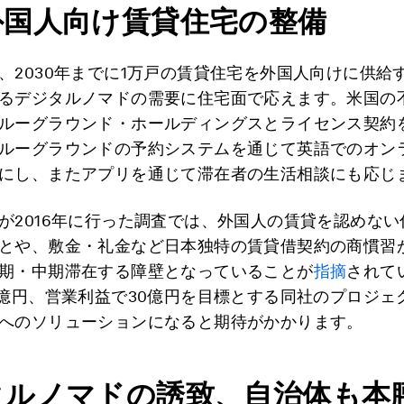
外国人向け賃貸住宅の整備
、2030年までに1万戸の賃貸住宅を外国人向けに供給
るデジタルノマドの需要に住宅面で応えます。米国の
ルーグラウンド・ホールディングスとライセンス契約
ルーグラウンドの予約システムを通じて英語でのオン
にし、またアプリを通じて滞在者の生活相談にも応じ
が2016年に行った調査では、外国人の賃貸を認めない
とや、敷金・礼金など日本独特の賃貸借契約の商慣習
期・中期滞在する障壁となっていることが
指摘
されて
0億円、営業利益で30億円を目標とする同社のプロジェ
へのソリューションになると期待がかかります。
タルノマドの誘致、自治体も本