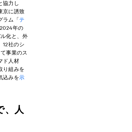
と協力し
東京に誘致
グラム「
テ
2024年の
バル化と、外
12社のシ
して事業のス
マド人材
取り組みを
気込みを
示
で、人