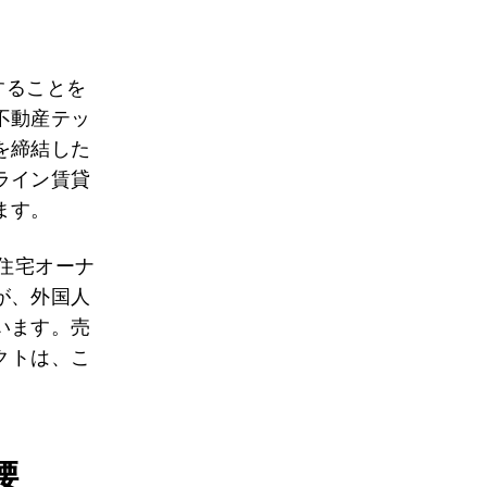
することを
不動産テッ
を締結した
ライン賃貸
ます。
住宅オーナ
が、外国人
います。売
クトは、こ
腰