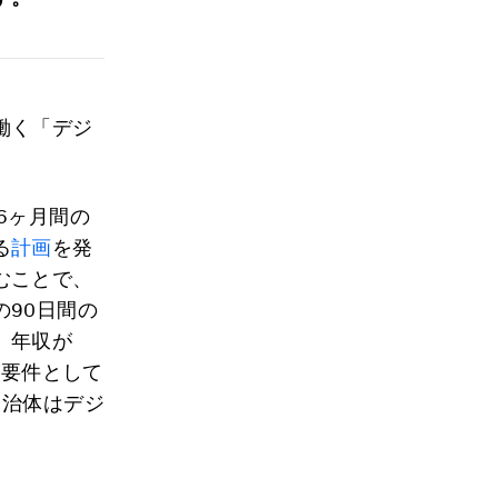
働く「デジ
6ヶ月間の
る
計画
を発
むことで、
90日間の
、年収が
が要件として
自治体はデジ