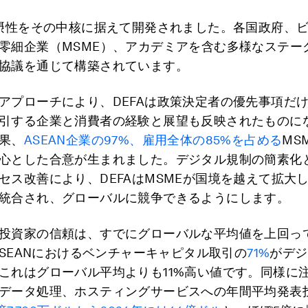
包摂性をその中核に据えて開発されました。各国政府、
零細企業（MSME）、アカデミアを含む多様なステー
協議を通じて構築されています。
アプローチにより、DEFAは政策決定者の優先事項だ
引する企業と消費者の経験と展望も反映されたものに
果、
ASEAN企業の97%、雇用全体の85%を占める
MS
心とした合意が生まれました。デジタル規制の簡素化
セス改善により、DEFAはMSMEが国境を越えて拡大
統合され、グローバルに競争できるようにします。
投資家の信頼は、すでにグローバルな平均値を上回っ
のASEANにおけるベンチャーキャピタル取引の
71%
がデジ
これはグローバル平均よりも11%高い値です。同様に
データ処理、ホスティングサービスへの年間平均発表