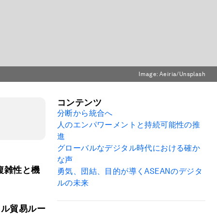
Image:
Aeiria/Unsplash
コンテンツ
分断から統合へ
人のエンパワーメントと持続可能性の推
進
グローバルなデジタル時代における確か
な声
複雑性と機
勇気、団結、目的が導く
ASEAN
のデジタ
ルの未来
タル貿易ルー