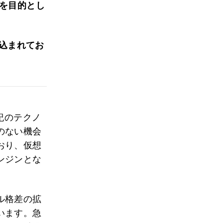
とを目的とし
見込まれてお
紀のテクノ
のない機会
おり、仮想
ンジンとな
ル格差の拡
います。急