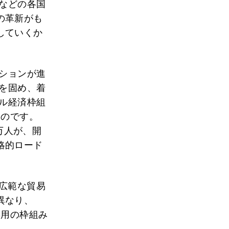
）などの各国
の革新がも
していくか
ーションが進
束を固め、着
タル経済枠組
ものです。
万人が、開
略的ロード
広範な貿易
異なり、
専用の枠組み