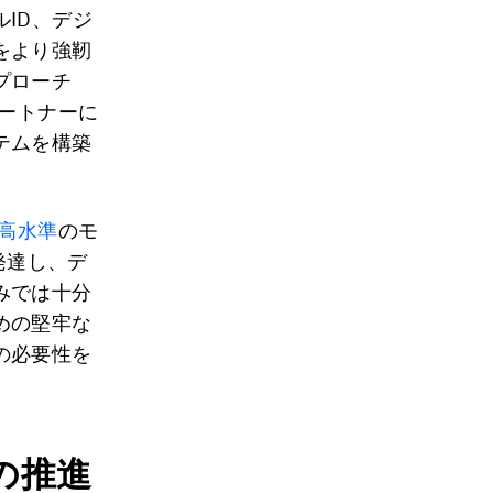
ID、デジ
をより強靭
プローチ
パートナーに
テムを構築
高水準
のモ
発達し、デ
みでは十分
めの堅牢な
の必要性を
の推進