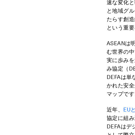
速な変化と
と地域グル
たらす創造
という重要
ASEAN
む世界の中
実に歩みを
み協定（D
DEFAは
かれた安全
マップです
近年、
EU
協定に組み
DEFAは
として際立