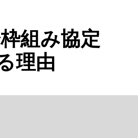
済枠組み協定
る理由