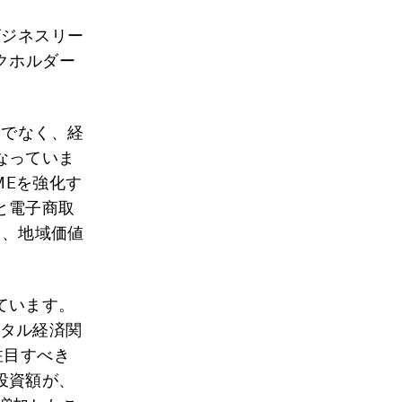
ビジネスリー
クホルダー
けでなく、経
なっていま
MEを強化す
と電子商取
し、地域価値
ています。
タル経済関
注目すべき
投資額が、