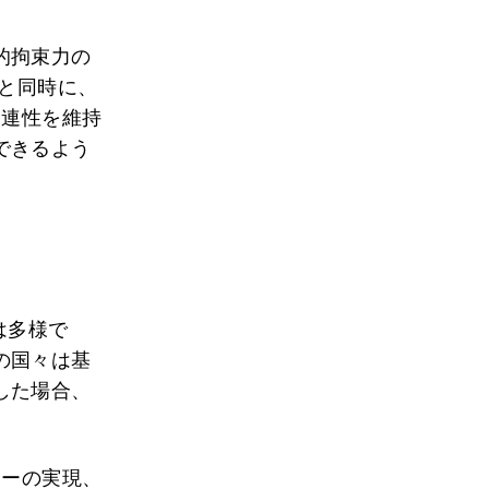
的拘束力の
ると同時に、
関連性を維持
できるよう
は多様で
の国々は基
した場合、
ローの実現、