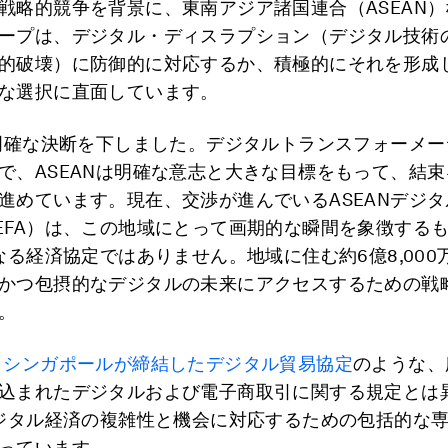
戦略的競争を背景に、東南アジア諸国連合（ASEAN
ープは、デジタル・ディスラプション（デジタル技術
的破壊）に防御的に対応するか、積極的にそれを形成
な選択に直面しています。
は明確な決断を下しました。デジタルトランスフォーメ
で、ASEANは明確な意志と大きな目標をもって、結
進めています。現在、交渉が進んでいるASEANデジ
EFA）は、この地域にとって画期的な瞬間を象徴する
単なる経済協定ではありません。地域に住む約6億8,000
かつ包摂的なデジタルの未来にアクセスするための戦
。
とシンガポールが締結したデジタル貿易協定
のような、
込まれたデジタルおよび電子商取引に関する規定とは
デジタル経済の複雑性と機会に対応するための包括的な
っています。