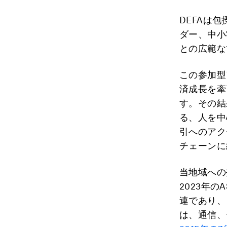
DEFAは
ダー、中小
との広範な
この参加型
済成長を牽
す。その結
る、人を中
引へのアク
チェーンに
当地域への
2023年
連であり、
は、通信、