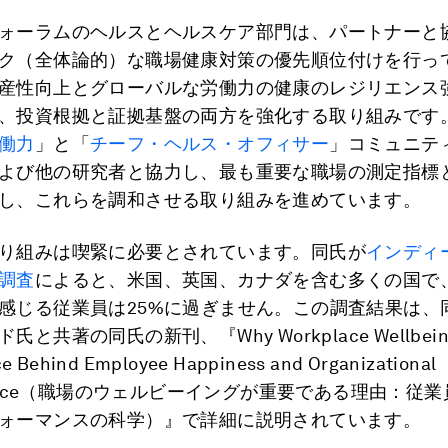
ォーラムのヘルスとヘルスケア部門は、パートナーと
ク（全体論的）な職場健康対策の優先順位付けを行っ
産性向上とグローバルな労働力の健康のレジリエンス
、投資根拠と証拠基盤の両方を強化する取り組みです
働力
」と「
チーフ・ヘルス・オフィサー
」コミュニテ
よび他の研究者と協力し、最も重要な職場の測定指標
し、これらを調和させる取り組みを進めています。
り組みは喫緊に必要とされています。同氏が
インディ
調査
によると、米国、英国、カナダを含む多くの国で
感じる従業員は25%に過ぎません。この調査結果は、
と共著の同氏の新刊、『Why Workplace Wellbeing 
ce Behind Employee Happiness and Organizational
rmance（職場のウェルビーイングが重要である理由：従
ォーマンスの科学）』で詳細に説明されています。