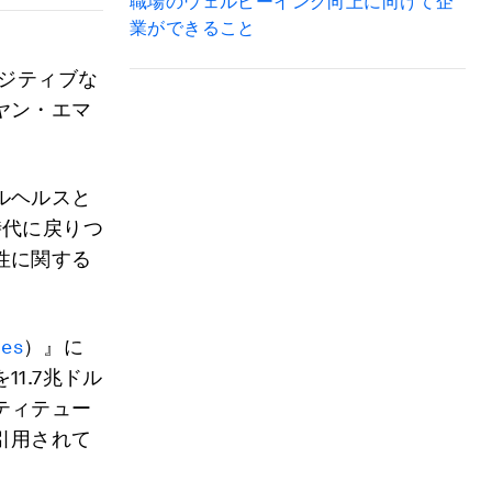
職場のウェルビーイング向上に向けて企
業ができること
ポジティブな
ヤン・エマ
ルヘルスと
時代に戻りつ
性に関する
ces
）』に
1.7兆ドル
ティテュー
引用されて