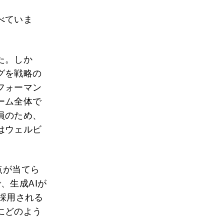
べていま
た。しか
グを戦略の
フォーマン
ーム全体で
員のため、
はウェルビ
点が当てら
、生成AIが
す採用される
にどのよう