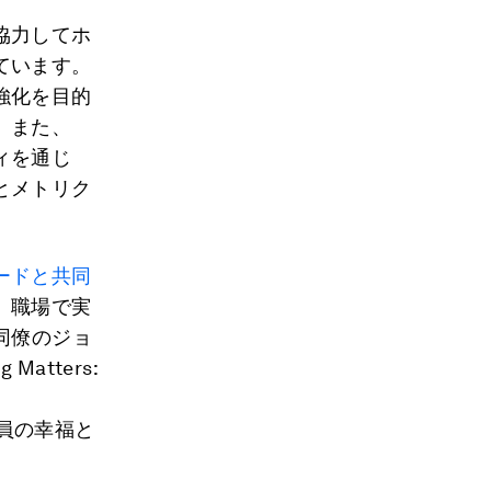
協力してホ
ています。
強化を目的
。また、
ィを通じ
とメトリク
ードと共同
、職場で実
同僚のジョ
Matters:
業員の幸福と