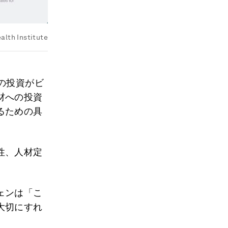
alth Institute
の投資がビ
材への投資
るための具
性、人材定
ェンは「こ
大切にすれ