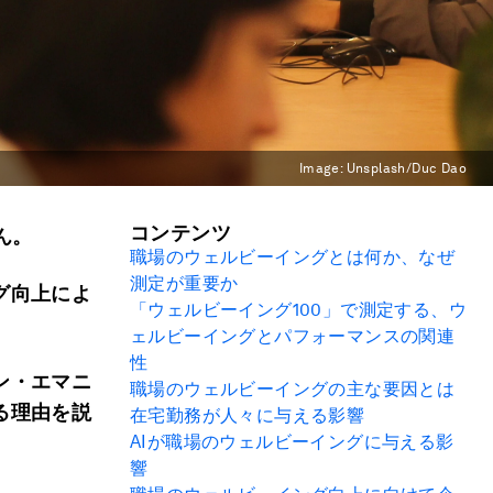
Image:
Unsplash/Duc Dao
コンテンツ
ん。
職場のウェルビーイングとは何か、なぜ
測定が重要か
グ向上によ
「ウェルビーイング
100
」で測定する、ウ
ェルビーイングとパフォーマンスの関連
性
ン・エマニ
職場のウェルビーイングの主な要因とは
る理由を説
在宅勤務が人々に与える影響
AI
が職場のウェルビーイングに与える影
響