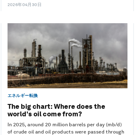
2026年04月30日
エネルギー転換
The big chart: Where does the
world's oil come from?
In 2025, around 20 million barrels per day (mb/d)
of crude oil and oil products were passed through