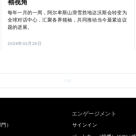
袖视角
每年一月的一周，阿尔卑斯山滑雪胜地达沃斯会转变为
全球对话中心，汇聚各界领袖，共同推动当今最紧迫议
题的进展。
2026年02月25日
1/47
エンゲージメント
部門）
サインイン