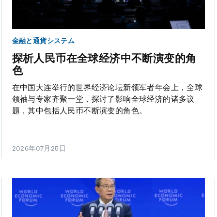
金融と通貨システム
探析人民币在全球经济中不断演变的角
色
在中国大连举行的世界经济论坛新领军者年会上，全球
领袖与专家齐聚一堂，探讨了影响全球经济的诸多议
题，其中包括人民币不断演变的角色。
2026年07月25日