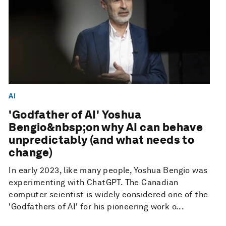
AI
'Godfather of AI' Yoshua
Bengio&nbsp;on why AI can behave
unpredictably (and what needs to
change)
In early 2023, like many people, Yoshua Bengio was
experimenting with ChatGPT. The Canadian
computer scientist is widely considered one of the
'Godfathers of AI' for his pioneering work o...