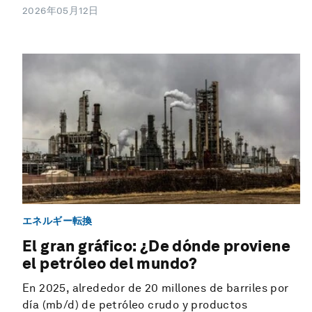
2026年05月12日
エネルギー転換
El gran gráfico: ¿De dónde proviene
el petróleo del mundo?
En 2025, alrededor de 20 millones de barriles por
día (mb/d) de petróleo crudo y productos