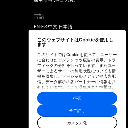
採用情報 (英語のみ)
て
言語
EN
ES
中文
日本語
▪
▪
▪
このウェブサイトはCookieを使用し
ます
このサイトではCookieを使って、ユーザー
に合わせたコンテンツや広告の表示、トラ
フィックの分析を行っています。またユー
ザーによるサイトの利用状況についても情
報を収集し、ソーシャルメディアや広告配
信、データ解析の各パートナーに情報を共
有しています。ここで収集された情報は、
ユーザーが各パートナーに提供した他の情
報や各パートナーのサービスを使用した際
拒否
に収集された情報と組み合わされ、各パー
トナーによって使用されることがありま
全て許可
す。
カスタム化