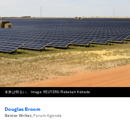
未来は明るい。
Image:
REUTERS/Rebekah Kebede
Douglas Broom
Senior Writer
,
Forum Agenda