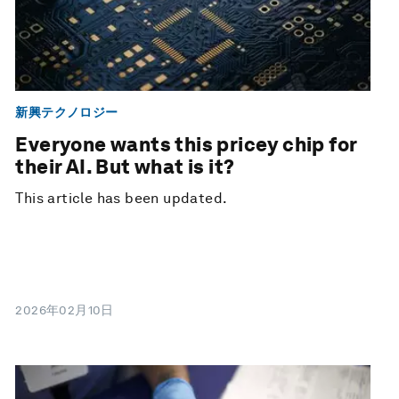
新興テクノロジー
Everyone wants this pricey chip for
their AI. But what is it?
This article has been updated.
2026年02月10日