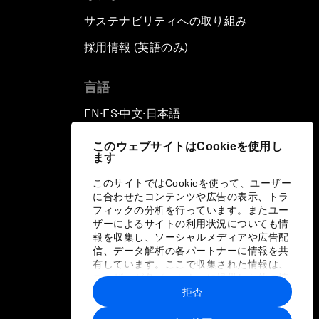
サステナビリティへの取り組み
採用情報 (英語のみ)
て
言語
EN
ES
中文
日本語
▪
▪
▪
このウェブサイトはCookieを使用し
ます
このサイトではCookieを使って、ユーザー
に合わせたコンテンツや広告の表示、トラ
フィックの分析を行っています。またユー
ザーによるサイトの利用状況についても情
報を収集し、ソーシャルメディアや広告配
信、データ解析の各パートナーに情報を共
有しています。ここで収集された情報は、
ユーザーが各パートナーに提供した他の情
報や各パートナーのサービスを使用した際
拒否
に収集された情報と組み合わされ、各パー
トナーによって使用されることがありま