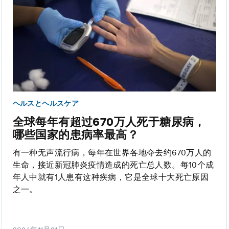
ヘルスとヘルスケア
全球每年有超过670万人死于糖尿病，
哪些国家的患病率最高？
有一种无声流行病，每年在世界各地夺去约670万人的
生命，接近新冠肺炎疫情造成的死亡总人数。每10个成
年人中就有1人患有这种疾病，它是全球十大死亡原因
之一。