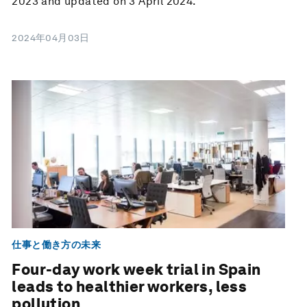
2023 and updated on 3 April 2024.
2024年04月03日
仕事と働き方の未来
Four-day work week trial in Spain
leads to healthier workers, less
pollution