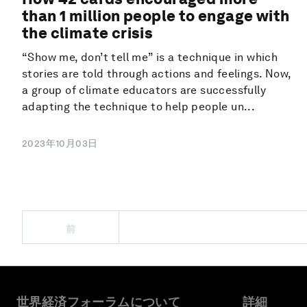
than 1 million people to engage with
the climate crisis
“Show me, don’t tell me” is a technique in which
stories are told through actions and feelings. Now,
a group of climate educators are successfully
adapting the technique to help people un...
2023年10月03日
前
世界経済フォーラムについて
詳細