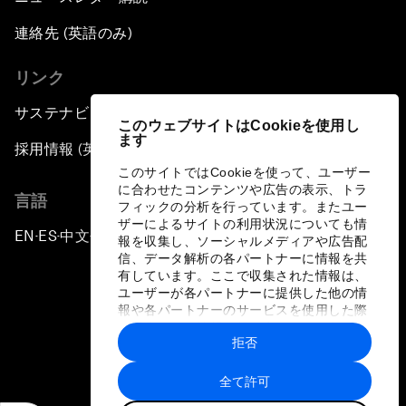
連絡先 (英語のみ)
リンク
サステナビリティへの取り組み
このウェブサイトはCookieを使用し
ます
採用情報 (英語のみ)
このサイトではCookieを使って、ユーザー
に合わせたコンテンツや広告の表示、トラ
言語
フィックの分析を行っています。またユー
ザーによるサイトの利用状況についても情
EN
ES
中文
日本語
▪
▪
▪
報を収集し、ソーシャルメディアや広告配
信、データ解析の各パートナーに情報を共
有しています。ここで収集された情報は、
ユーザーが各パートナーに提供した他の情
報や各パートナーのサービスを使用した際
に収集された情報と組み合わされ、各パー
拒否
トナーによって使用されることがありま
プライバシーポリシーと利用規約
す。
全て許可
サイトマップ