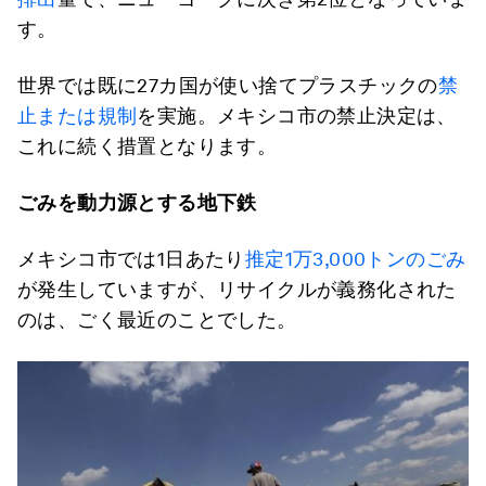
す。
世界では既に27カ国が使い捨てプラスチックの
禁
止または規制
を実施。メキシコ市の禁止決定は、
これに続く措置となります。
ごみを動力源とする地下鉄
メキシコ市では1日あたり
推定1万3,000トンのごみ
が発生していますが、リサイクルが義務化された
のは、ごく最近のことでした。