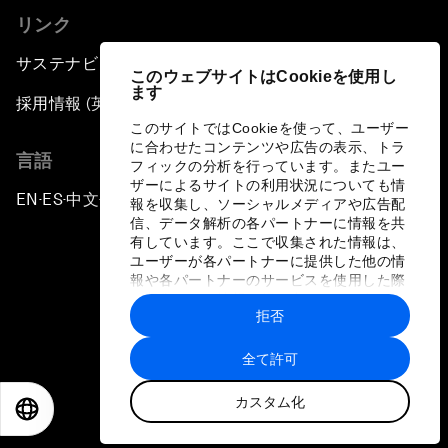
リンク
サステナビリティへの取り組み
このウェブサイトはCookieを使用し
ます
採用情報 (英語のみ)
このサイトではCookieを使って、ユーザー
に合わせたコンテンツや広告の表示、トラ
言語
フィックの分析を行っています。またユー
ザーによるサイトの利用状況についても情
EN
ES
中文
日本語
▪
▪
▪
報を収集し、ソーシャルメディアや広告配
信、データ解析の各パートナーに情報を共
有しています。ここで収集された情報は、
ユーザーが各パートナーに提供した他の情
報や各パートナーのサービスを使用した際
に収集された情報と組み合わされ、各パー
拒否
トナーによって使用されることがありま
プライバシーポリシーと利用規約
す。
全て許可
サイトマップ
カスタム化
©
2026
世界経済フォーラム
EN
ES
中文
日本語