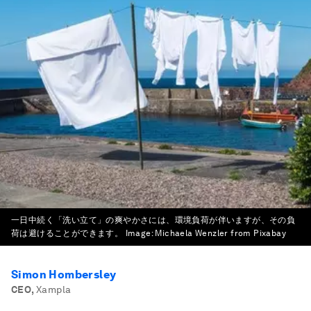
一日中続く「洗い立て」の爽やかさには、環境負荷が伴いますが、その負
荷は避けることができます。
Image:
Michaela Wenzler from Pixabay
Simon Hombersley
CEO
,
Xampla