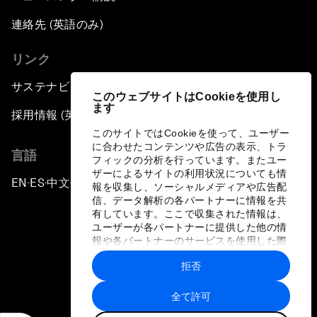
連絡先 (英語のみ)
リンク
サステナビリティへの取り組み
このウェブサイトはCookieを使用し
ます
採用情報 (英語のみ)
このサイトではCookieを使って、ユーザー
に合わせたコンテンツや広告の表示、トラ
言語
フィックの分析を行っています。またユー
ザーによるサイトの利用状況についても情
EN
ES
中文
日本語
▪
▪
▪
報を収集し、ソーシャルメディアや広告配
信、データ解析の各パートナーに情報を共
有しています。ここで収集された情報は、
ユーザーが各パートナーに提供した他の情
報や各パートナーのサービスを使用した際
に収集された情報と組み合わされ、各パー
拒否
トナーによって使用されることがありま
プライバシーポリシーと利用規約
す。
全て許可
サイトマップ