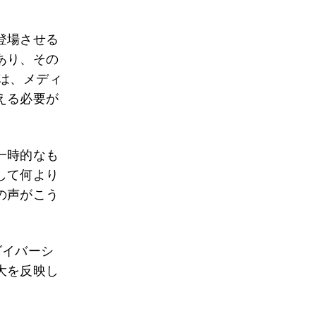
登場させる
あり、その
は、メディ
える必要が
一時的なも
して何より
の声がこう
ダイバーシ
大を反映し