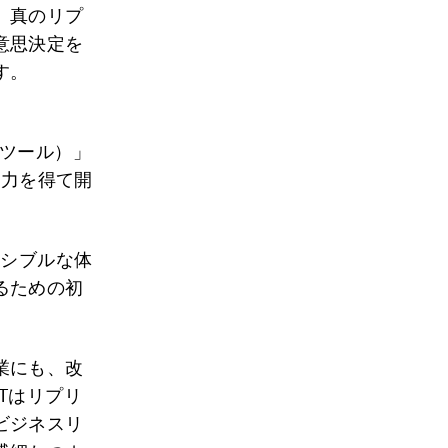
。真のリプ
意思決定を
す。
めのツール）」
協力を得て開
セシブルな体
るための初
業にも、改
Tはリプリ
ビジネスリ