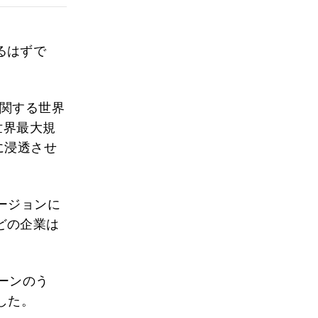
るはずで
に関する世界
世界最大規
に浸透させ
ルージョンに
どの企業は
ーンのう
した。