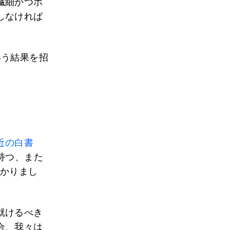
繊細かつホ
しなければ
いう結果を招
近の白書
持つ、また
分かりまし
就けるべき
合、我々は