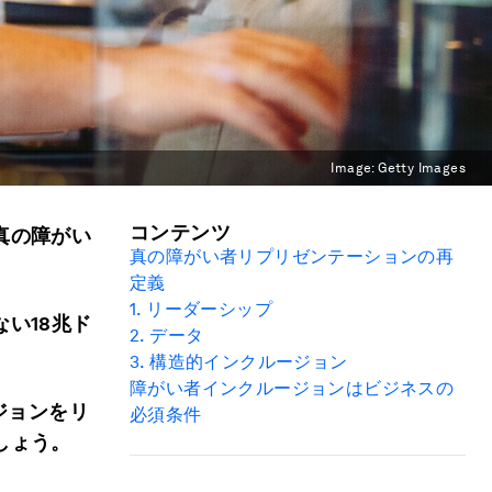
Image:
Getty Images
コンテンツ
真の障がい
真の障がい者リプリゼンテーションの再
定義
1.
リーダーシップ
い18兆ド
2.
データ
3. 構造的インクルージョン
障がい者インクルージョンはビジネスの
ジョンをリ
必須条件
しょう。