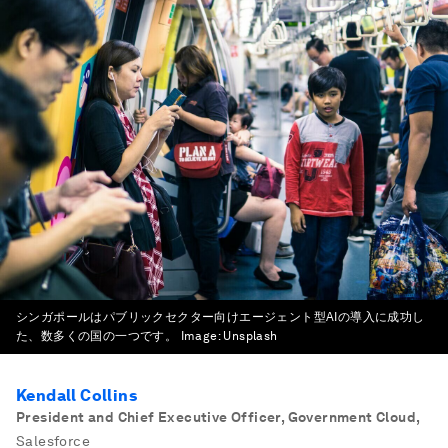
シンガポールはパブリックセクター向けエージェント型AIの導入に成功し
た、数多くの国の一つです。
Image:
Unsplash
Kendall Collins
President and Chief Executive Officer, Government Cloud
,
Salesforce