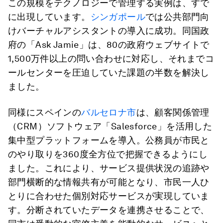
この規模をテクノロジーで管理する実例は、すで
に出現しています。
シンガポール
では公共部門向
けバーチャルアシスタントの導入に成功。同国政
府の「Ask Jamie」は、80の政府ウェブサイトで
1,500万件以上の問い合わせに対応し、それまでコ
ールセンターを圧迫していた課題の半数を解決し
ました。
同様にスペインの
バルセロナ市
は、顧客関係管理
（CRM）ソフトウェア「Salesforce」を活用した
集中型プラットフォームを導入。公務員が市民と
のやり取りを360度全方位で把握できるようにし
ました。これにより、サービス提供状況の追跡や
部門横断的な情報共有が可能となり、市民一人ひ
とりに合わせた個別対応サービスが実現していま
す。分断されていたデータを連携させることで、