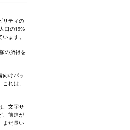
ビリティの
口の15%
ています。
額の所得を
者向けパッ
。これは、
は、文字サ
ど、前進が
、まだ長い