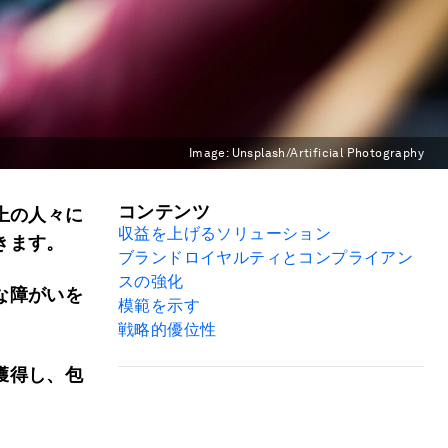
Image:
Unsplash/Artificial Photography
コンテンツ
上の人々に
収益を上げるソリューション
きます。
ブランドロイヤルティとコンプライアン
スの強化
な障がいを
模範を示す
戦略的優位性
獲得し、包