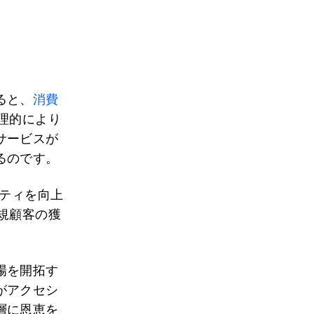
ると、
消費
理的により
サービスが
るのです。
リティを向上
規顧客の獲
場を開拓す
がアクセシ
層に恩恵を