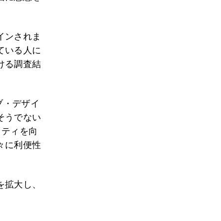
インされま
ている人に
ける調査結
ーシブ・デザイ
そうでない
リティを向
々に利便性
を拡大し、
。