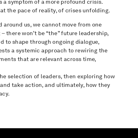
 is a symptom of a more profound crisis.
t the pace of reality, of crises unfolding.
ld around us, we cannot move from one
 – there won’t be “the” future leadership,
ed to shape through ongoing dialogue,
gests a systemic approach to rewiring the
ments that are relevant across time,
the selection of leaders, then exploring how
and take action, and ultimately, how they
acy.