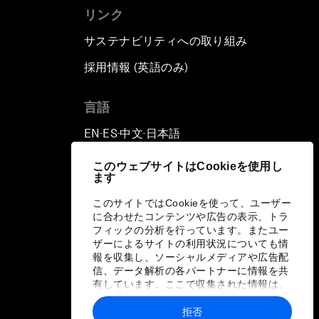
リンク
サステナビリティへの取り組み
採用情報 (英語のみ)
て
言語
EN
ES
中文
日本語
▪
▪
▪
このウェブサイトはCookieを使用し
ます
このサイトではCookieを使って、ユーザー
に合わせたコンテンツや広告の表示、トラ
フィックの分析を行っています。またユー
ザーによるサイトの利用状況についても情
報を収集し、ソーシャルメディアや広告配
信、データ解析の各パートナーに情報を共
有しています。ここで収集された情報は、
ユーザーが各パートナーに提供した他の情
報や各パートナーのサービスを使用した際
拒否