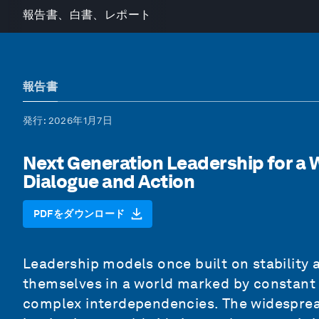
報告書、白書、レポート
報告書
発行
: 2026年1月7日
Next Generation Leadership for a W
Dialogue and Action
PDFをダウンロード
Leadership models once built on stability 
themselves in a world marked by constant 
complex interdependencies. The widespread