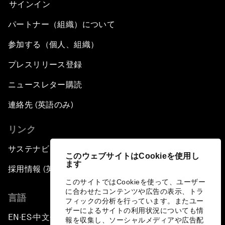
サインイン
パートナー（組織）について
参加する（個人、組織）
プレスリリース登録
ニュースレター購読
連絡先 (英語のみ)
リンク
サステナビリティへの取り組み
このウェブサイトはCookieを使用し
ます
採用情報 (英語のみ)
このサイトではCookieを使って、ユーザー
に合わせたコンテンツや広告の表示、トラ
言語
フィックの分析を行っています。またユー
ザーによるサイトの利用状況についても情
EN
ES
中文
日本語
▪
▪
▪
報を収集し、ソーシャルメディアや広告配