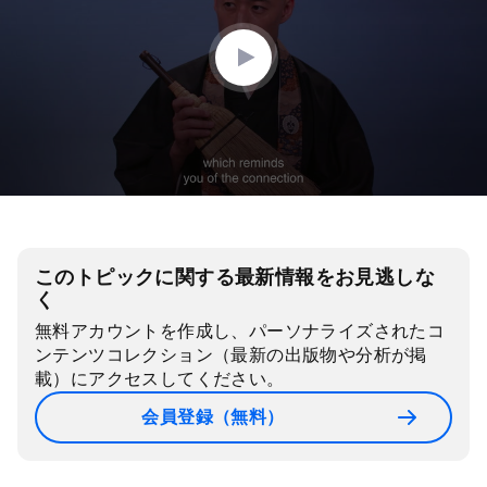
42
seconds
このトピックに関する最新情報をお見逃しな
く
無料アカウントを作成し、パーソナライズされたコ
ンテンツコレクション（最新の出版物や分析が掲
載）にアクセスしてください。
会員登録（無料）