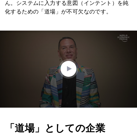
ん。システムに入力する意図（インテント）を純
化するための「道場」が不可欠なのです。
0
seconds
of
4
minutes,
13
seconds
「道場」としての企業