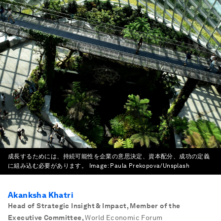
成長するためには、持続可能性を企業の意思決定、資本配分、成功の定義
に組み込む必要があります。
Image:
Paula Prekopova/Unsplash
Akanksha Khatri
Head of Strategic Insight & Impact, Member of the
Executive Committee
,
World Economic Forum